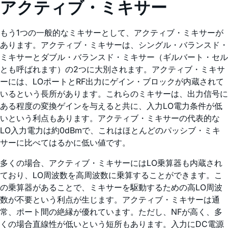
アクティブ・ミキサー
もう1つの一般的なミキサーとして、アクティブ・ミキサーが
あります。アクティブ・ミキサーは、シングル・バランスド・
ミキサーとダブル・バランスド・ミキサー（ギルバート・セル
とも呼ばれます）の2つに大別されます。アクティブ・ミキサ
ーには、LOポートとRF出力にゲイン・ブロックが内蔵されて
いるという長所があります。これらのミキサーは、出力信号に
ある程度の変換ゲインを与えると共に、入力LO電力条件が低
いという利点もあります。アクティブ・ミキサーの代表的な
LO入力電力は約0dBmで、これはほとんどのパッシブ・ミキ
サーに比べてはるかに低い値です。
多くの場合、アクティブ・ミキサーにはLO乗算器も内蔵され
ており、LO周波数を高周波数に乗算することができます。こ
の乗算器があることで、ミキサーを駆動するための高LO周波
数が不要という利点が生じます。アクティブ・ミキサーは通
常、ポート間の絶縁が優れています。ただし、NFが高く、多
くの場合直線性が低いという短所もあります。入力にDC電源