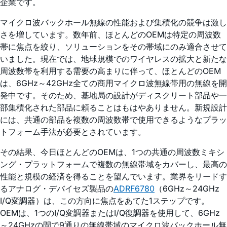
企業です。
マイクロ波バックホール無線の性能および集積化の競争は激し
さを増しています。数年前、ほとんどのOEMは特定の周波数
帯に焦点を絞り、ソリューションをその帯域にのみ適合させて
いました。現在では、地球規模でのワイヤレスの拡大と新たな
周波数帯を利用する需要の高まりに伴って、ほとんどのOEM
は、6GHz～42GHz全ての商用マイクロ波無線帯用の無線を開
発中です。そのため、基地局の設計がディスクリート部品や一
部集積化された部品に頼ることはもはやありません。新規設計
には、共通の部品を複数の周波数帯で使用できるようなプラッ
トフォーム手法が必要とされています。
その結果、今日ほとんどのOEMは、1つの共通の周波数ミキシ
ング・プラットフォームで複数の無線帯域をカバーし、最高の
性能と規模の経済を得ることを望んでいます。業界をリードす
るアナログ・デバイセズ製品の
ADRF6780
（6GHz～24GHz
I/Q変調器）は、この方向に焦点をあてた1ステップです。
OEMは、1つのI/Q変調器またはI/Q復調器を使用して、6GHz
～24GHzの間で9通りの無線帯域のマイクロ波バックホール無