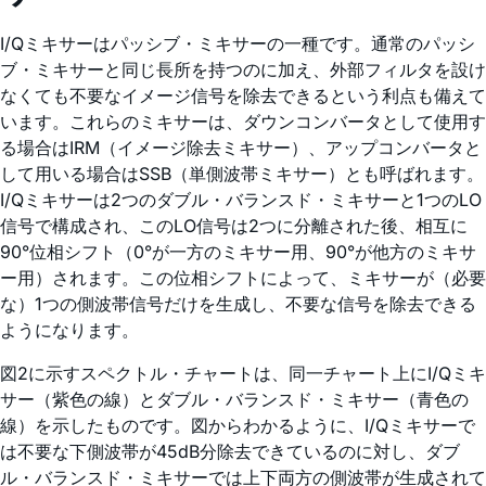
I/Qミキサーはパッシブ・ミキサーの一種です。通常のパッシ
ブ・ミキサーと同じ長所を持つのに加え、外部フィルタを設け
なくても不要なイメージ信号を除去できるという利点も備えて
います。これらのミキサーは、ダウンコンバータとして使用す
る場合はIRM（イメージ除去ミキサー）、アップコンバータと
して用いる場合はSSB（単側波帯ミキサー）とも呼ばれます。
I/Qミキサーは2つのダブル・バランスド・ミキサーと1つのLO
信号で構成され、このLO信号は2つに分離された後、相互に
90°位相シフト（0°が一方のミキサー用、90°が他方のミキサ
ー用）されます。この位相シフトによって、ミキサーが（必要
な）1つの側波帯信号だけを生成し、不要な信号を除去できる
ようになります。
図2に示すスペクトル・チャートは、同一チャート上にI/Qミキ
サー（紫色の線）とダブル・バランスド・ミキサー（青色の
線）を示したものです。図からわかるように、I/Qミキサーで
は不要な下側波帯が45dB分除去できているのに対し、ダブ
ル・バランスド・ミキサーでは上下両方の側波帯が生成されて