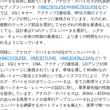
バータを採用し始めています。アナログ・デバイセズの代表的
なアップコンバータ（
HMC7911LP5E
や
HMC7912LP5E
など）
では、I/Qミキサー、アクティブ2逓倍器、RF出力部のドライ
バ・アンプが同じパッケージに集積されています。そのため、
複数のマッチング部品を選択してそれぞれの性能を最適化しな
くても、設計者は1つのアップコンバータを選択し、シグナ
ル・チェーン全体の性能の最適化に、より多くの時間をかけら
れるようになっています。
同様に、アナログ・デバイセズのI/Qダウンコンバータ（
HMC1113LP5E
、
HMC977LP4E
、
HMC6147ALC5A
など）で
は、I/Qミキサー、LNA、アクティブ2逓倍器、LOアンプが同
じパッケージに集積されています。帯域を通して40dBcもの
高いイメージ除去と2.5dBという低ノイズフロアにより、アナ
ログ・デバイセズのダウンコンバータは、全ての商用マイクロ
波バックホール・レシーバーの設計に対し、業界最先端の性能
を提供しています。アナログ・デバイセズは、6GHz～42GHz
のあらゆる商用マイクロ波帯のアップコンバータおよびダウン
コンバータを網羅するポートフォリオを備えた、業界で唯一の