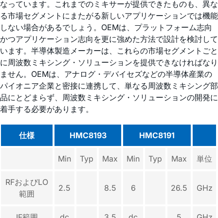
なっています。これまでのミキサーが提供できたものも、異な
る市場セグメントにまたがる新しいアプリケーションでは機能
しない場合があるでしょう。OEMは、プラットフォーム志向
かつアプリケーション志向を更に強めた方法で設計を検討して
います。半導体製造メーカーは、これらの市場セグメントごと
に周波数ミキシング・ソリューションを提供できなければなり
ません。OEMは、アナログ・デバイセズなどの半導体産業の
パイオニア企業と密接に連携して、単なる周波数ミキシング部
品にとどまらず、周波数ミキシング・ソリューションの開発に
着手する必要があります。
仕様
HMC8193
HMC8191
Min
Typ
Max
Min
Typ
Max
単位
RFおよびLO
2.5
8.5
6
26.5
GHz
範囲
IF範囲
dc
3.5
dc
5
GHz