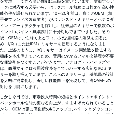
をサポートできる高い性能に主眼を置いています。増加するデ
ータに対応する必要から、バックホール無線には極めて高い性
能条件が課せられています。10～20年前は、多くのOEM（相
手先ブランド名製造業者）がバランスド・ミキサーとヘテロダ
イン・アーキテクチャを採用し、従来型のミキサーで複数のポ
イントtoポイント無線設計に十分対応できていました。その
後、OEMは、性能向上とフィルタ処理回路の削減を図るた
め、I/Q（またはIRM）ミキサーを使用するようになりまし
た。上述のように、I/Qミキサーはイメージ周波数を除去する
機能を本来備えているため、費用のかかるフィルタ処理や不要
な側波帯をなくすことができます。アナログ・デバイセズで
は、商用マイクロ波周波数帯を全てカバーする広範なI/Oミキ
サーを取り揃えています。これらのミキサーは、基地局の設計
を大幅に簡素化し、著しい性能向上を実現して、高QAMへの
対応を可能にします。
しかし今日では、市場投入時間の短縮とポイントtoポイント・
バックホール性能の更なる向上がますます求められていること
から、OEMは更に高集積のI/Qアップコンバータとダウンコン