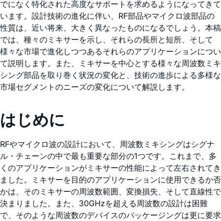
でになく特化された高度なサポートを求めるようになってきて
います。設計技術の進化に伴い、RF部品やマイクロ波部品の
性質は、近い将来、大きく異なったものになるでしょう。本稿
では、種々のミキサーを示し、それらの長所と短所、そして
様々な市場で進化しつつあるそれらのアプリケーションについ
て説明します。また、ミキサーを中心とする様々な周波数ミキ
シング部品を取り巻く状況の変化と、技術の進歩による多様な
市場セグメントのニーズの変化について解説します。
はじめに
RFやマイクロ波の設計において、周波数ミキシングはシグナ
ル・チェーンの中で最も重要な部分の1つです。これまで、多
くのアプリケーションがミキサーの性能によって左右されてき
ました。ミキサーを目的のアプリケーションに使用できるか否
かは、そのミキサーの周波数範囲、変換損失、そして直線性で
決まりました。また、30GHzを超える周波数の設計は困難
で、そのような周波数のデバイスのパッケージングは更に要求