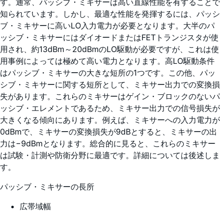
す。通常、パッシブ・ミキサーは高い直線性能を有することで
知られています。しかし、最適な性能を発揮するには、パッシ
ブ・ミキサーに高いLO入力電力が必要となります。大半のパ
ッシブ・ミキサーにはダイオードまたはFETトランジスタが使
用され、約13dBm～20dBmのLO駆動が必要ですが、これは使
用事例によっては極めて高い電力となります。高LO駆動条件
はパッシブ・ミキサーの大きな短所の1つです。この他、パッ
シブ・ミキサーに関する短所として、ミキサー出力での変換損
失があります。これらのミキサーはゲイン・ブロックのないパ
ッシブ・エレメントであるため、ミキサー出力での信号損失が
大きくなる傾向にあります。例えば、ミキサーへの入力電力が
0dBmで、ミキサーの変換損失が9dBとすると、ミキサーの出
力は−9dBmとなります。総合的に見ると、これらのミキサー
は試験・計測や防衛分野に最適です。詳細については後述しま
す。
パッシブ・ミキサーの長所
広帯域幅