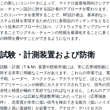
この新しいコンバータによって、マイクロ波基地局向けシグナ
ル・チェーン設計に対する設計者のアプローチが変わります。
このコンバータを使用することで、RF設計者は、基本的なシ
ステム仕様を実現するためだけに各部品のマッチングをとると
いう従来のアプローチに比べ、ソフトウェアをアップグレード
することでシグナル・チェーンの性能を最適化することに多く
の時間を費やすことができるようになります。
試験・計測装置および防衛
試験・計測（T & M）装置や防衛市場には、常に広帯域性能に
対する非常に明確なニーズがあります。これらの市場では、電
子戦、レーダー、スペクトラム・アナライザなど、ほとんどの
アプリケーションが綿密にカスタマイズされており、信号の完
全性と精度が極めて良好でなければなりません。これらのアプ
リケーションは広範な周波数帯域にわたっており（広帯域条
件）、忠実度が非常に低い信号を検出できる能力（低いノイズ
指数と高い直線性）が必要です。アナログ・デバイセズの