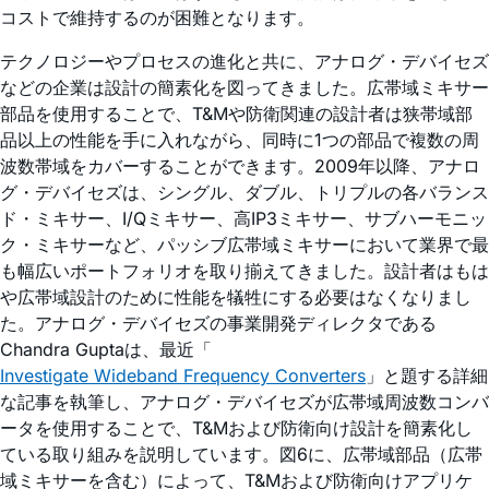
コストで維持するのが困難となります。
テクノロジーやプロセスの進化と共に、アナログ・デバイセズ
などの企業は設計の簡素化を図ってきました。広帯域ミキサー
部品を使用することで、T&Mや防衛関連の設計者は狭帯域部
品以上の性能を手に入れながら、同時に1つの部品で複数の周
波数帯域をカバーすることができます。2009年以降、アナロ
グ・デバイセズは、シングル、ダブル、トリプルの各バランス
ド・ミキサー、I/Qミキサー、高IP3ミキサー、サブハーモニッ
ク・ミキサーなど、パッシブ広帯域ミキサーにおいて業界で最
も幅広いポートフォリオを取り揃えてきました。設計者はもは
や広帯域設計のために性能を犠牲にする必要はなくなりまし
た。アナログ・デバイセズの事業開発ディレクタである
Chandra Guptaは、最近「
Investigate Wideband Frequency Converters
」と題する詳細
な記事を執筆し、アナログ・デバイセズが広帯域周波数コンバ
ータを使用することで、T&Mおよび防衛向け設計を簡素化し
ている取り組みを説明しています。図6に、広帯域部品（広帯
域ミキサーを含む）によって、T&Mおよび防衛向けアプリケ