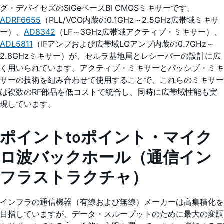
グ・デバイセズのSiGeベースBi CMOSミキサーです。
ADRF6655
（PLL/VCO内蔵の0.1GHz～2.5GHz広帯域ミキサ
ー）、
AD8342
（LF～3GHz広帯域アクティブ・ミキサー）、
ADL5811
（IFアンプおよび広帯域LOアンプ内蔵の0.7GHz～
2.8GHzミキサー）が、セルラ基地局とレシーバーの設計に広
く用いられています。アクティブ・ミキサーとパッシブ・ミキ
サーの技術を組み合わせて使用することで、これらのミキサー
は複数のRF部品を低コストで統合し、同時に広帯域性能も実
現しています。
ポイントtoポイント・マイク
ロ波バックホール（通信イン
フラストラクチャ）
インフラの通信機器（有線および無線）メーカーは高集積化を
目指していますが、データ・スループットのために最大の変調