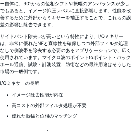
ー自体に、90°からの位相シフトや振幅のアンバランスが少し
でもあると、イメージ抑圧レベルに直接影響します。性能を改
善するために外部からミキサーを補正することで、これらの誤
差の影響は除去できます。
サイドバンド除去比が高いという特性により、I/Qミキサー
は、非常に優れたNFと直線性を確保しつつ外部フィルタ処理
なしで側波帯を除去する必要のあるアプリケーションで、広く
使用されています。マイクロ波のポイントtoポイント・バック
ホール通信、試験・計測装置、防衛などの最終用途はそうした
市場の一般例です。
I/Qミキサーの長所
イメージ除去性能が内在
高コストの外部フィルタ処理が不要
優れた振幅と位相のマッチング