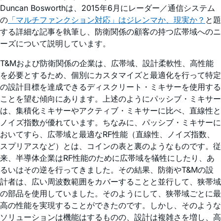
Duncan Bosworthは、2015年6月にレーダー／通信システム
の
「マルチファンクション対応」はジレンマか、現実か？
と題
する詳細な記事を執筆し、防衛関係の顧客の持つ広帯域へのニ
ーズについて説明しています。
T&Mおよび防衛関係の企業は、広帯域、設計柔軟性、高性能
を必要とするため、個別にカスタマイズと最適化を行って特定
の設計目標を達成できるディスクリート・ミキサーを使用する
ことを望む傾向にあります。上述のようにパッシブ・ミキサー
は、集積化ミキサーやアクティブ・ミキサーに比べ、直線性と
ノイズ指数が優れています。ちなみに、パッシブ・ミキサーに
おいてすら、広帯域と最適なRF性能（直線性、ノイズ指数、
スプリアスなど）とは、コインの表と裏のようなものです。従
来、半導体企業はRF性能のために広帯域を犠牲にしたり、あ
るいはその逆を行ってきました。その結果、防衛やT&Mの設
計者は、広い周波数範囲をカバーすることと並行して、狭帯域
の部品を使用していました。そのようにして、狭帯域ごとに最
高の性能を実現することができたのです。しかし、そのような
ソリューションは機能はするものの、設計は複雑さを増し、高