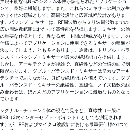
実現不能な低NFのシステム条件が課せられたアプリケーショ
ンで、良好に機能します。また、これらのミキサーの利点が生
かせる他の領域として、高周波設計と広帯域幅設計がありま
す。パッシブ･ミキサーは、RF周波数からミリ波周波数までの
広い周波数範囲にわたって高性能を発揮します。ミキサーの他
の重要な仕様として、異なるポート間の絶縁があります。この
仕様によってアプリケーションに使用できるミキサーの種類が
決まってしまうことも多々あります。通常は、トリプル・バラ
ンスド・パッシブ・ミキサーが最大の絶縁能力を提供します。
しかし、アーキテクチャが複雑で、直線性などの仕様の面で制
限があります。ダブル・バランスド・ミキサーは簡素なアーキ
テクチャでありながら、良好な絶縁能力を備えています。ダブ
ル・バランスド・ミキサーの絶縁性、直線性、ノイズ指数の組
み合わせは、ほとんどのアプリケーションに最適なものとなっ
ています。
シグナル・チェーン全体の視点で見ると、直線性（一般に
IIP3（3次インターセプト・ポイント）としても測定されま
す）が、RFおよびマイクロ波設計における最重要仕様の1つで