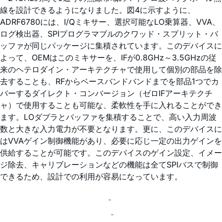
線を設計できるようになりました。図4に示すように、
ADRF6780には、I/Qミキサー、選択可能なLO乗算器、VVA、
ログ検出器、SPIプログラマブルのクワッド・スプリット・バ
ッファが同じパッケージに集積されています。このデバイスに
よって、OEMはこのミキサーを、IFが0.8GHz～3.5GHzの従
来のヘテロダイン・アーキテクチャで使用して個別の部品を除
去することも、RFからベースバンドバンドまでを部品1つでカ
バーするダイレクト・コンバージョン（ゼロIFアーキテクチ
ャ）で使用することも可能な、柔軟性を手に入れることができ
ます。LOダブラとバッファを集積することで、高い入力周波
数と大きな入力電力が不要となります。更に、このデバイスに
はVVAゲイン制御機能があり、必要に応じ一定の出力ゲインを
供給することが可能です。このデバイスのゲイン設定、イメー
ジ除去、キャリブレーションなどの機能は全てSPIバスで制御
できるため、設計での利用が容易になっています。