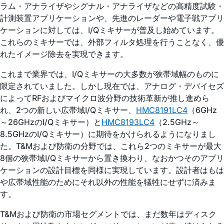
ラム・アナライザやシグナル・アナライザなどの高精度試験・
計測装置アプリケーションや、先進のレーダーや電子戦アプリ
ケーションに対しては、I/Qミキサーが普及し始めています。
これらのミキサーでは、外部フィルタ処理を行うことなく、優
れたイメージ除去を実現できます。
これまで業界では、I/Qミキサーの大多数が狭帯域幅のものに
限定されていました。しかし現在では、アナログ・デバイセズ
によってRFおよびマイクロ波分野の技術革新が推し進めら
れ、2つの新しい広帯域I/Qミキサー、
HMC8191LC4
（6GHz
～26GHzのI/Qミキサー）と
HMC8193LC4
（2.5GHz～
8.5GHzのI/Qミキサー）に期待をかけられるようになりまし
た。T&Mおよび防衛の分野では、これら2つのミキサーが最大
8個の狭帯域I/Qミキサーから置き換わり、なおかつそのアプリ
ケーションの設計目標を同様に実現しています。設計者はもは
や広帯域性能のためにそれ以外の性能を犠牲にせずに済みま
す。
T&Mおよび防衛の市場セグメントでは、まだ数年はディスク