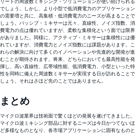
リートの周波数ミキシング・ソリューションが使い続けられる
でしょう。しかし、より小型で低消費電力のアプリケーション
の需要増と共に、高集積・低消費電力のニーズが高まることで
しょう。パッシブ・ミキサーは元々、直線性、ノイズ指数、消
費電力の点は優れていますが、柔軟な集積化という面では限界
がありました。同様に、アクティブ・ミキサーは集積性には優
れていますが、消費電力とノイズ指数には課題があります。こ
れらの解決に向けて多くのイノベーションや先進的な開発が進
むことが期待されます。将来、どちらにおいても最高性能を発
揮し、高い直線性、広帯域性能、低消費電力、小型といった特
性を同時に備えた周波数ミキサーが実現する日が訪れることで
しょう。それはさほど先のことではありません。
まとめ
マイクロ波業界は技術面で驚くほどの発展を遂げてきました。
マイクロ波ミキシング部品に対するニーズは今日かつてないほ
ど多様なものとなり、各市場アプリケーションに固有なものと