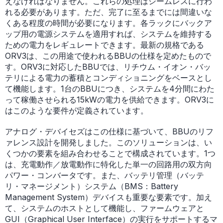
えなければなりません。これらの処理はシームレスに行わ
れる必要があります。ただ、完了に至るまでには間違いな
くある程度の時間が必要になります。各ラックにバックア
ップ用の電源システムを適用すれば、システムを維持する
ための電力をレギュレートできます。最新の規格である
ORV3は、この用途で使われるBBUの仕様を定めたもので
す。ORV3に対応したBBUでは、リチウム・イオン・バッ
テリによる電力の蓄積とコンディショニングをベースとし
て機能します。1台のBBUにつき、システムを4分間にわた
って稼働させられる15kWの電力を供給できます。ORV3に
はこのような要件が定義されています。
アナログ・デバイセズはこの仕様に基づいて、BBUのリフ
ァレンス設計を開発しました。このソリューションは、い
くつかの要素を組み合わせることで構成されています。1つ
は、充電動作／放電動作に特化した単一の回路用の双方向
パワー・コンバータです。また、バッテリ管理（バッテ
リ・マネージメント）システム（BMS：Battery
Management System）デバイスも重要な要素です。加え
て、システムのホストとして機能し、ファームウェアと
GUI（Graphical User Interface）の実行をサポートするマ