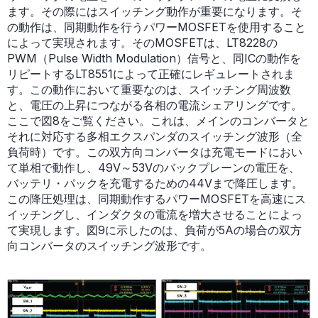
ます。その際にはスイッチング動作が重要になります。そ
の動作は、同期動作を行うパワーMOSFETを使用すること
によって実現されます。そのMOSFETは、LT8228の
PWM（Pulse Width Modulation）信号と、同ICの動作を
リピートするLT8551によって正確にレギュレートされま
す。この動作において重要なのは、スイッチング周波数
と、電圧の上昇につながる各相の電流シェアリングです。
ここで図8をご覧ください。これは、メインのコンバータと
それに対応する多相エクスパンダのスイッチング波形（全
負荷時）です。この双方向コンバータは充電モードにおい
て単相で動作し、49V～53Vのバックプレーンの電圧を、
バッテリ・パックを充電するための44Vまで降圧します。
この降圧処理は、同期動作するパワーMOSFETを高速にス
イッチングし、インダクタの電流を増大させることによっ
て実現します。図9に示したのは、負荷が5Aの場合の双方
向コンバータのスイッチング波形です。