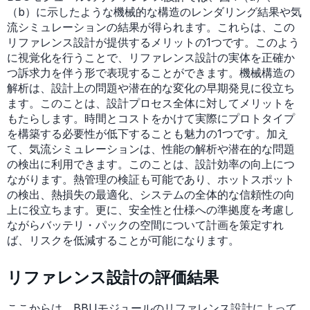
（b）に示したような機械的な構造のレンダリング結果や気
流シミュレーションの結果が得られます。これらは、この
リファレンス設計が提供するメリットの1つです。このよう
に視覚化を行うことで、リファレンス設計の実体を正確か
つ訴求力を伴う形で表現することができます。機械構造の
解析は、設計上の問題や潜在的な変化の早期発見に役立ち
ます。このことは、設計プロセス全体に対してメリットを
もたらします。時間とコストをかけて実際にプロトタイプ
を構築する必要性が低下することも魅力の1つです。加え
て、気流シミュレーションは、性能の解析や潜在的な問題
の検出に利用できます。このことは、設計効率の向上につ
ながります。熱管理の検証も可能であり、ホットスポット
の検出、熱損失の最適化、システムの全体的な信頼性の向
上に役立ちます。更に、安全性と仕様への準拠度を考慮し
ながらバッテリ・パックの空間について計画を策定すれ
ば、リスクを低減することが可能になります。
リファレンス設計の評価結果
ここからは、BBUモジュールのリファレンス設計によって