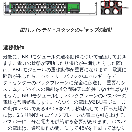
図11. バッテリ・スタックのギャップの設計
遷移動作
最後に、BBUモジュールの遷移動作について確認しておき
ます。電力の状態が変動したり供給が中断したりした際に
は、BBUモジュールの遷移動作が重要になります。電源に
問題が生じたら、バッテリ・パックのエネルギーをデー
タ・センターのバックプレーンに完全に伝送し、重要なシ
ステム／デバイスの機能を4分間確実に維持しなければなり
ません。BBUモジュールは、バックプレーンのバスバーの
電圧を常時監視します。バスバーの電圧がBBUモジュール
の動作レベルである48.5Vを2ミリ秒継続して下回った場合
には、2ミリ秒以内にバックプレーンの電圧を引き上げて、
バスバーに十分な電力を供給する必要があります。バスバ
ーの電圧は、遷移動作の間、決して46Vを下回ってはなり