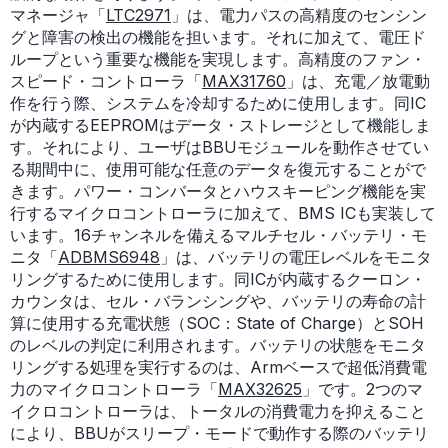
マネージャ「
LTC2971
」は、電力パスの高精度のセンシン
グと障害の検出の機能を担います。それに加えて、電圧ド
ループという重要な機能を実現します。高精度のファン・
スピード・コントローラ「
MAX31760
」は、充電／放電動
作を行う際、システムを冷却するために使用します。同IC
が内蔵するEEPROMはデータ・ストレージとして機能しま
す。それにより、ユーザはBBUモジュールを動作させてい
る期間中に、使用可能な任意のデータを復元することがで
きます。パワー・コンバータとハウスキーピング機能を実
行するマイクロコントローラに加えて、BMS ICも実装して
います。16チャンネルを備えるマルチセル・バッテリ・モ
ニタ「
ADBMS6948
」は、バッテリの電圧レベルをモニタ
リングするために使用します。同ICが内蔵するクーロン・
カウンタは、セル・バランシングや、バッテリの寿命の計
算に使用する充電状態（SOC：State of Charge）とSOH
のレベルの判定に利用されます。バッテリの状態をモニタ
リングする処理を実行するのは、Armベースで超低消費電
力のマイクロコントローラ「
MAX32625
」です。2つのマ
イクロコントローラは、トータルの消費電力を抑えること
により、BBUがスリープ・モードで動作する際のバッテリ