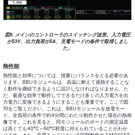
図9. メインのコントローラのスイッチング波形。入力電圧
が53V、出力負荷が5A、充電モードの条件で取得しまし
た。
熱性能
熱性能と効率については、慎重にバランスをとる必要があ
ります。BBUモジュールは、高温に耐えて過熱することな
く動作を継続できるように設計しなければなりません。た
だ、最適な効率で動作してできるだけ多くの入力電力を出
力電力に変換できるようにすることも重要です。ここで図
10をご覧ください。これは、BBUモジュールを放電モー
ド、全負荷の条件で約4分間にわたり動作させた場合の熱画
像です。これを見ると、同モジュールのボードの測定温度
は高くても40°C～60°C程度に抑えられていることがわか