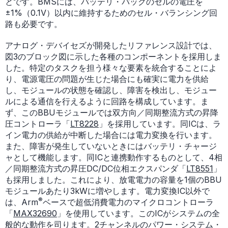
とです。BMSには、バッテリ・パックのセルの電圧を
±1%（0.1V）以内に維持するためのセル・バランシング回
路も必要です。
アナログ・デバイセズが開発したリファレンス設計では、
図3のブロック図に示した各種のコンポーネントを採用しま
した。特定のタスクを担う様々な要素を統合することによ
り、電源電圧の問題が生じた場合にも確実に電力を供給
し、モジュールの状態を確認し、障害を検出し、モジュー
ルによる通信を行えるように回路を構成しています。ま
ず、このBBUモジュールでは双方向／同期整流方式の昇降
圧コントローラ「
LT8228
」を採用しています。同ICは、ラ
イン電力の供給が中断した場合には電力変換を行います。
また、障害が発生していないときにはバッテリ・チャージ
ャとして機能します。同ICと連携動作するものとして、4相
／同期整流方式の昇圧DC/DC位相エクスパンダ「
LT8551
」
も採用しました。これにより、放電電力の容量を1個のBBU
モジュールあたり3kWに増やします。電力変換IC以外で
®
は、Arm
ベースで超低消費電力のマイクロコントローラ
「
MAX32690
」を使用しています。このICがシステムの全
般的な動作を司ります。2チャンネルのパワー・システム・