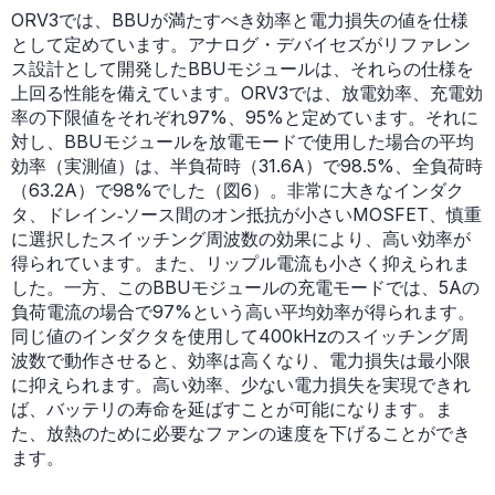
ORV3では、BBUが満たすべき効率と電力損失の値を仕様
として定めています。アナログ・デバイセズがリファレン
ス設計として開発したBBUモジュールは、それらの仕様を
上回る性能を備えています。ORV3では、放電効率、充電効
率の下限値をそれぞれ97%、95%と定めています。それに
対し、BBUモジュールを放電モードで使用した場合の平均
効率（実測値）は、半負荷時（31.6A）で98.5%、全負荷時
（63.2A）で98%でした（図6）。非常に大きなインダク
タ、ドレイン‐ソース間のオン抵抗が小さいMOSFET、慎重
に選択したスイッチング周波数の効果により、高い効率が
得られています。また、リップル電流も小さく抑えられま
した。一方、このBBUモジュールの充電モードでは、5Aの
負荷電流の場合で97%という高い平均効率が得られます。
同じ値のインダクタを使用して400kHzのスイッチング周
波数で動作させると、効率は高くなり、電力損失は最小限
に抑えられます。高い効率、少ない電力損失を実現できれ
ば、バッテリの寿命を延ばすことが可能になります。ま
た、放熱のために必要なファンの速度を下げることができ
ます。