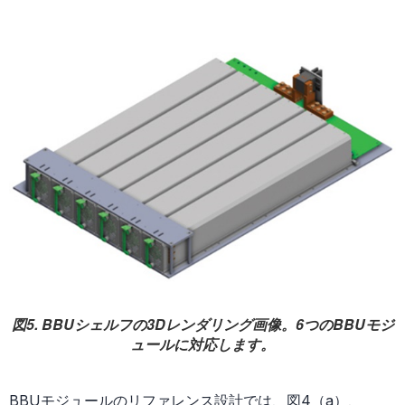
図5. BBUシェルフの3Dレンダリング画像。6つのBBUモジ
ュールに対応します。
BBUモジュールのリファレンス設計では、図4（a）、