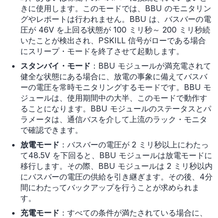
きに使用します。このモードでは、BBU のモニタリン
グやレポートは行われません。BBU は、バスバーの電
圧が 46V を上回る状態が 100 ミリ秒～ 200 ミリ秒続
いたことが検出され、PSKILL 信号がローである場合
にスリープ・モードを終了させて起動します。
スタンバイ・モード
：BBU モジュールが満充電されて
健全な状態にある場合に、放電の事象に備えてバスバ
ーの電圧を常時モニタリングするモードです。BBU モ
ジュールは、使用期間中の大半、このモードで動作す
ることになります。BBU モジュールのステータスとパ
ラメータは、通信バスを介して上流のラック・モニタ
で確認できます。
放電モード
：バスバーの電圧が 2 ミリ秒以上にわたっ
て48.5V を下回ると、BBU モジュールは放電モードに
移行します。その際、BBU モジュールは 2 ミリ秒以内
にバスバーの電圧の供給を引き継ぎます。その後、4分
間にわたってバックアップを行うことが求められま
す。
充電モード
：すべての条件が満たされている場合に、