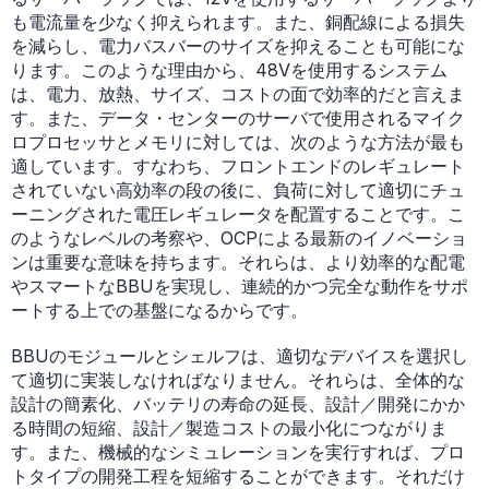
も電流量を少なく抑えられます。また、銅配線による損失
を減らし、電力バスバーのサイズを抑えることも可能にな
ります。このような理由から、48Vを使用するシステム
は、電力、放熱、サイズ、コストの面で効率的だと言えま
す。また、データ・センターのサーバで使用されるマイク
ロプロセッサとメモリに対しては、次のような方法が最も
適しています。すなわち、フロントエンドのレギュレート
されていない高効率の段の後に、負荷に対して適切にチュ
ーニングされた電圧レギュレータを配置することです。こ
のようなレベルの考察や、OCPによる最新のイノベーショ
ンは重要な意味を持ちます。それらは、より効率的な配電
やスマートなBBUを実現し、連続的かつ完全な動作をサポ
ートする上での基盤になるからです。
BBUのモジュールとシェルフは、適切なデバイスを選択し
て適切に実装しなければなりません。それらは、全体的な
設計の簡素化、バッテリの寿命の延長、設計／開発にかか
る時間の短縮、設計／製造コストの最小化につながりま
す。また、機械的なシミュレーションを実行すれば、プロ
トタイプの開発工程を短縮することができます。それだけ