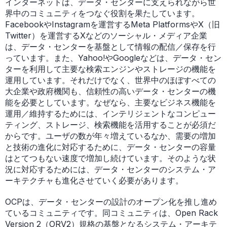
インターネットは、データ・センターに支えられながら世
界中のコミュニティをつなぐ役割を果たしています。
FacebookやInstagramを運営するMeta PlatformsやX（旧
Twitter）を運営するXなどのソーシャル・メディア企業
は、データ・センターを基盤として情報の配信／保存を行
っています。また、Yahoo!やGoogleなどは、データ・セン
ターを利用して主要な検索エンジンやストレージの機能を
運用しています。それだけでなく、世界中のほぼすべての
大企業や政府機関も、信頼性の高いデータ・センターの機
能を必要としています。なぜなら、主要なビジネス機能を
運用／維持するためには、インテリジェントなコンピュー
ティング、ストレージ、検索機能を活用することが必須だ
からです。ユーザの数が年々増えているなか、需要の増加
と技術の進化に対応するために、データ・センターの容量
はとてつもない速度で増加し続けています。そのような状
況に対応するためには、データ・センターのシステム・ア
ーキテクチャも進化させていく必要があります。
OCPは、データ・センターの設計のオープン化を推し進め
ているコミュニティです。同コミュニティは、Open Rack
Version 2（ORV2）規格の基盤となるシステム・アーキテ