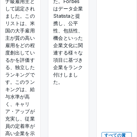
ナ級雇用主と
た。Forbes
して認定され
はデータ企業
ました。この
Statistaと提
リストは、米
携し、公平
国の大手雇用
性、包括性、
主が質の高い
機会といった
雇用をどの程
企業文化に関
度創出してい
連する様々な
るかを評価す
項目に基づき
る、独立した
企業をランク
ランキングで
付けしまし
す。このラン
た。
キングは、給
与水準が高
く、キャリ
ア・アップが
充実し、従業
員の定着率が
高い企業を示
すべての賞