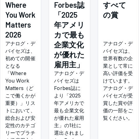
Where
すべて
Forbes誌
You Work
の賞
「2025
Matters
年アメリ
2026
カで最も
企業文化
アナログ・デ
アナログ・デ
バイセズは、
バイセズは、
が優れた
初めての開催
世界有数の企
雇用主」
となる
業として常に
「Where
高い評価を受
アナログ・デ
You Work
けています。
バイセズは
Matters（ど
アナログ・デ
Forbes誌に
こで働くかが
バイセズが受
より「2025
重要）」リス
賞した賞や評
年アメリカで
トにおいて、
価の一部をご
最も企業文化
総合および安
覧ください。
が優れた雇用
定性のカテゴ
主」の1社に
リーでプラチ
選出されまし