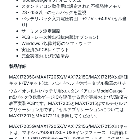
スタンドアロン動作用に設定された不揮発性メモリ
2S～15S以上のセルパックを監視
バッテリパック入力電圧範囲：+2.1V～+4.9V (セル当
り)
サーミスタ測定回路
PCBトレース検出抵抗内蔵(オプション)
Windows 7以降対応のソフトウェア
実証済みPCBレイアウト
完全実装および試験済み
製品詳細
MAX17205G/MAX17205X/MAX17215G/MAX17215Xの評価
キット(EVキット)は、ハンドヘルドやポータブル機器のリチ
™
ウムイオン(Li+)バッテリ用のスタンドアロンModelGauge
m5パック側残量ゲージICを評価する完全実装および試験済み
表面実装PCBです。MAX17205とMAX17215はマルチセルア
プリケーション用です。1セルアプリケーションについては、
MAX17201とMAX17211を参照してください。
MAX17205G/MAX17205X/MAX17215G/MAX17215Xのキッ
トは、マキシムのDS91230+ USBインタフェース、IC評価ボ
ード、およびRJ-11接続ケーブルを備えています。このEVキッ