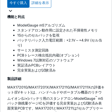
今すぐ購入
詳細を表示
機能と利点
ModelGauge m5アルゴリズム
スタンドアロン動作用に設定された不揮発性メモリ
1Sからのセルパックを監視
バッテリパック入力電圧範囲：+2.1V～+4.9V (セル当
り)
サーミスタ測定回路
PCBトレース検出抵抗内蔵(オプション)
Windows 7以降対応のソフトウェア
実証済みPCBレイアウト
完全実装および試験済み
製品詳細
MAX17201G/MAX17201X/MAX17211G/MAX17211Xの評価キ
ット(EVキット)は、ハンドヘルドやポータブル機器のリチウ
™
ムイオン(Li+)バッテリ用のスタンドアロンModelGauge
m5
パック側残量ゲージICを評価する完全実装および試験済み表
面実装PCBです。MAX17201とMAX17211は1セルアプリケー