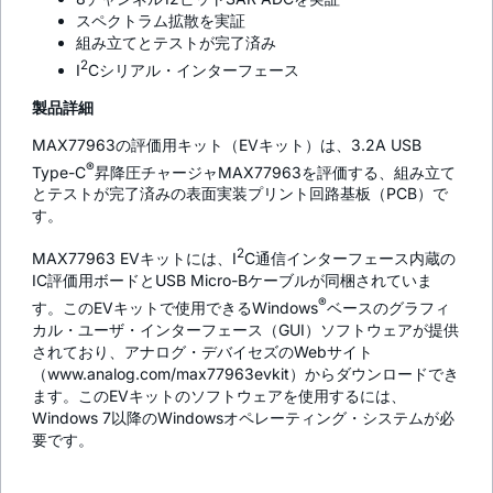
スペクトラム拡散を実証
組み立てとテストが完了済み
2
I
Cシリアル・インターフェース
製品詳細
MAX77963の評価用キット（EVキット）は、3.2A USB
®
Type-C
昇降圧チャージャMAX77963を評価する、組み立て
とテストが完了済みの表面実装プリント回路基板（PCB）で
す。
2
MAX77963 EVキットには、I
C通信インターフェース内蔵の
IC評価用ボードとUSB Micro-Bケーブルが同梱されていま
®
す。このEVキットで使用できるWindows
ベースのグラフィ
カル・ユーザ・インターフェース（GUI）ソフトウェアが提供
されており、アナログ・デバイセズのWebサイト
（www.analog.com/max77963evkit）からダウンロードでき
ます。このEVキットのソフトウェアを使用するには、
Windows 7以降のWindowsオペレーティング・システムが必
要です。