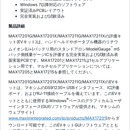
Windows 7以降対応のソフトウェア
実証済みPCBレイアウト
完全実装および試験済み
製品詳細
MAX17201G/MAX17201X/MAX17211G/MAX17211Xの評価キ
ット(EVキット)は、ハンドヘルドやポータブル機器のリチウ
™
ムイオン(Li+)バッテリ用のスタンドアロンModelGauge
m5
パック側残量ゲージICを評価する完全実装および試験済み表
面実装PCBです。MAX17201とMAX17211は1セルアプリケー
ション用です。マルチセルアプリケーションについては、
MAX17205とMAX17215を参照してください。
MAX17201G/MAX17201X/MAX17211G/MAX17211XのEVキ
ットは、マキシムのDS91230+ USBインタフェース、IC評価
ボード、およびRJ-11接続ケーブルを備えています。このEVキ
®
ットとともに使用するWindows
ベースのグラフィカルユーザ
ーインタフェース(GUI)ソフトウェアが提供され、マキシムの
ウェブサイト(
www.maximintegrated.com/jp/products/MAX17201
)からダ
ウンロード可能です。このEVキットGUIソフトウェアととも