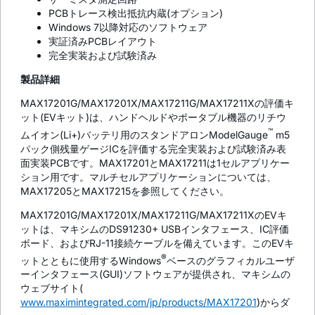
PCBトレース検出抵抗内蔵(オプション)
Windows 7以降対応のソフトウェア
実証済みPCBレイアウト
完全実装および試験済み
製品詳細
MAX17201G/MAX17201X/MAX17211G/MAX17211Xの評価キ
ット(EVキット)は、ハンドヘルドやポータブル機器のリチウ
™
ムイオン(Li+)バッテリ用のスタンドアロンModelGauge
m5
パック側残量ゲージICを評価する完全実装および試験済み表
面実装PCBです。MAX17201とMAX17211は1セルアプリケー
ション用です。マルチセルアプリケーションについては、
MAX17205とMAX17215を参照してください。
MAX17201G/MAX17201X/MAX17211G/MAX17211XのEVキ
ットは、マキシムのDS91230+ USBインタフェース、IC評価
ボード、およびRJ-11接続ケーブルを備えています。このEVキ
®
ットとともに使用するWindows
ベースのグラフィカルユーザ
ーインタフェース(GUI)ソフトウェアが提供され、マキシムの
ウェブサイト(
www.maximintegrated.com/jp/products/MAX17201
)からダ