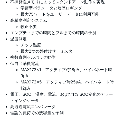
不揮発性メモリによってスタンドアロン動作を実現
学習型パラメータと履歴ロギング
最大75ワードをユーザーデータに利用可能
高精度測定システム
較正不要
エンプティまでの時間とフルまでの時間の予測
温度測定
チップ温度
最大2つの外付けサーミスタ
複数直列セルパック動作
低自己消費電流
MAX172x1：アクティブ時18µA、ハイバネート時
9µA
MAX172x5：アクティブ時25µA、ハイバネート時
12µA
電圧、SOC、温度、電流、および1% SOC変化のアラー
トインジケータ
高速過電流コンパレータ
理論的負荷での残容量を予測