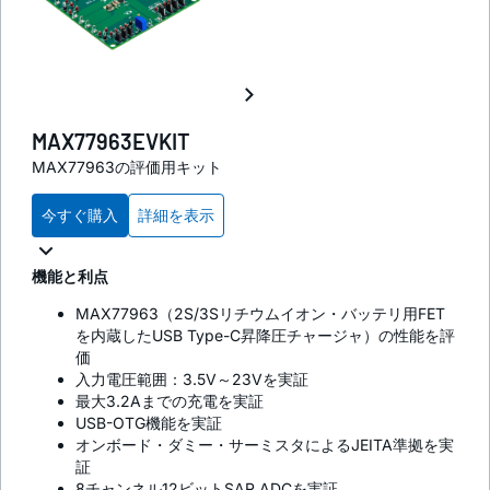
MAX77963EVKIT
MAX77963の評価用キット
今すぐ購入
詳細を表示
機能と利点
MAX77963（2S/3Sリチウムイオン・バッテリ用FET
を内蔵したUSB Type-C昇降圧チャージャ）の性能を評
価
入力電圧範囲：3.5V～23Vを実証
最大3.2Aまでの充電を実証
USB-OTG機能を実証
オンボード・ダミー・サーミスタによるJEITA準拠を実
証
8チャンネル12ビットSAR ADCを実証