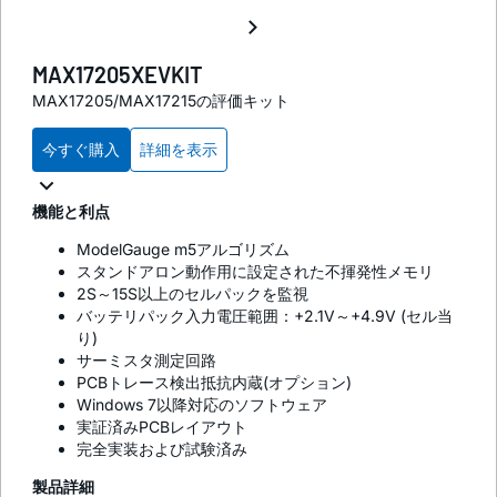
MAX17205XEVKIT
MAX17205/MAX17215の評価キット
今すぐ購入
詳細を表示
機能と利点
ModelGauge m5アルゴリズム
スタンドアロン動作用に設定された不揮発性メモリ
2S～15S以上のセルパックを監視
バッテリパック入力電圧範囲：+2.1V～+4.9V (セル当
り)
サーミスタ測定回路
PCBトレース検出抵抗内蔵(オプション)
Windows 7以降対応のソフトウェア
実証済みPCBレイアウト
完全実装および試験済み
製品詳細