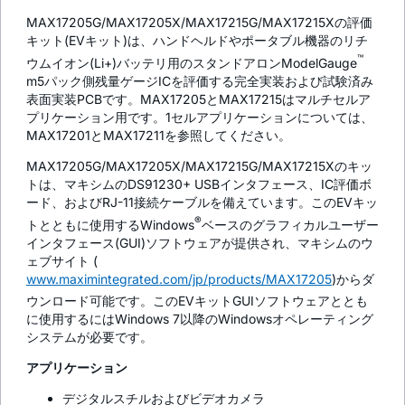
MAX17205G/MAX17205X/MAX17215G/MAX17215Xの評価
キット(EVキット)は、ハンドヘルドやポータブル機器のリチ
™
ウムイオン(Li+)バッテリ用のスタンドアロンModelGauge
m5パック側残量ゲージICを評価する完全実装および試験済み
表面実装PCBです。MAX17205とMAX17215はマルチセルア
プリケーション用です。1セルアプリケーションについては、
MAX17201とMAX17211を参照してください。
MAX17205G/MAX17205X/MAX17215G/MAX17215Xのキッ
トは、マキシムのDS91230+ USBインタフェース、IC評価ボ
ード、およびRJ-11接続ケーブルを備えています。このEVキッ
®
トとともに使用するWindows
ベースのグラフィカルユーザー
インタフェース(GUI)ソフトウェアが提供され、マキシムのウ
ェブサイト (
www.maximintegrated.com/jp/products/MAX17205
)からダ
ウンロード可能です。このEVキットGUIソフトウェアととも
に使用するにはWindows 7以降のWindowsオペレーティング
システムが必要です。
アプリケーション
デジタルスチルおよびビデオカメラ