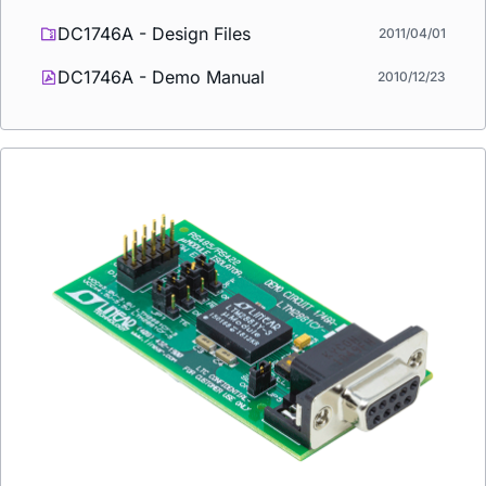
DC1746A - Design Files
2011/04/01
DC1746A - Demo Manual
2010/12/23