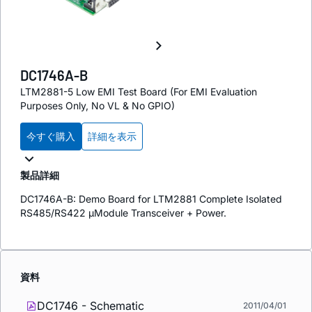
DC1746A-B
LTM2881-5 Low EMI Test Board (For EMI Evaluation
Purposes Only, No VL & No GPIO)
今すぐ購入
詳細を表示
製品詳細
DC1746A-B: Demo Board for LTM2881 Complete Isolated
RS485/RS422 µModule Transceiver + Power.
資料
DC1746 - Schematic
2011/04/01