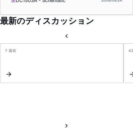
DC1503A - Schematic
2009/09/24
最新のディスカッション
7 週前
4
LTM2
3
EMI
issue