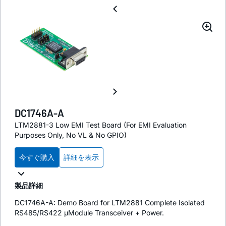
DC1746A-A
LTM2881-3 Low EMI Test Board (For EMI Evaluation
Purposes Only, No VL & No GPIO)
今すぐ購入
詳細を表示
製品詳細
DC1746A-A: Demo Board for LTM2881 Complete Isolated
RS485/RS422 µModule Transceiver + Power.