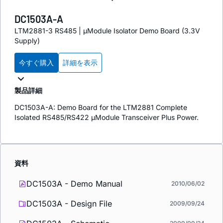
DC1503A-A
LTM2881-3 RS485 | µModule Isolator Demo Board (3.3V
Supply)
今すぐ購入
詳細を表示
製品詳細
DC1503A-A: Demo Board for the LTM2881 Complete
Isolated RS485/RS422 µModule Transceiver Plus Power.
資料
DC1503A - Demo Manual
2010/06/02
DC1503A - Design File
2009/09/24