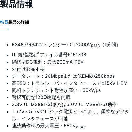
製品情報
特長
製品の詳細
RS485/RS422トランシーバ：2500V
（1分間）
RMS
®
UL規格認定
ファイル番号E151738
絶縁型DC電源：最大200mAで5V
外付け部品不要
データレート：20Mbpsまたは低EMIの250kbps
高ESD：トランシーバ・インタフェースで±15kV HBM
同相トランジェント耐性が高い：30kV/μs
選択可能な120Ω終端を内蔵
3.3V (LTM2881-3)または5.0V (LTM2881-5)動作
1.62V～5.5Vのロジック電源ピンにより、柔軟なデジタ
ル・インタフェースが可能
連続動作時の最大電圧：560V
PEAK