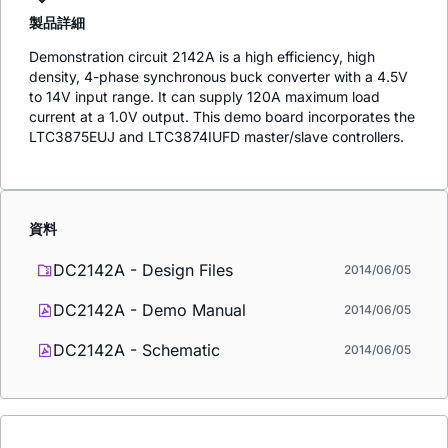
製品詳細
Demonstration circuit 2142A is a high efficiency, high
density, 4-phase synchronous buck converter with a 4.5V
to 14V input range. It can supply 120A maximum load
current at a 1.0V output. This demo board incorporates the
LTC3875EUJ and LTC3874IUFD master/slave controllers.
資料
DC2142A - Design Files
2014/06/05
DC2142A - Demo Manual
2014/06/05
DC2142A - Schematic
2014/06/05