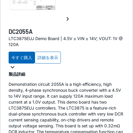
DC2055A
LTC3875EUJ Demo Board | 4.5V ≤ VIN ≤ 14V; VOUT: 1V @
120A
今すぐ購入
詳細を表示
製品詳細
Demonstration circuit 2055A is a high efficiency, high
density, 4-phase synchronous buck converter with a 4.5V
to 14V input range. It can supply 120A maximum load
current at a 1.0V output. This demo board has two
LTC3875EUJ controllers. The LTC3875 is a feature-rich
dual-phase synchronous buck controller with very low DCR
current sensing capability, on-chip drivers and remote
output voltage sensing. This board is set up with 0.32mΩ
DCR inductor. The temperature compensation function can