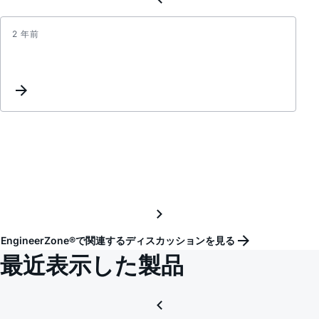
2 年前
Differ
result
for
FRA
using
LTpo
and
LTspi
for
DC-
DC
Buck
EngineerZone®で関連するディスカッションを見る
Regul
最近表示した製品