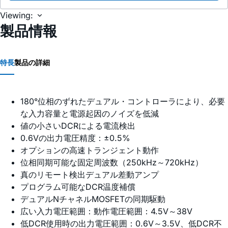
Viewing:
製品情報
特長
製品の詳細
180°位相のずれたデュアル・コントローラにより、必要
な入力容量と電源起因のノイズを低減
値の小さいDCRによる電流検出
0.6Vの出力電圧精度：±0.5%
オプションの高速トランジェント動作
位相同期可能な固定周波数（250kHz～720kHz）
真のリモート検出デュアル差動アンプ
プログラム可能なDCR温度補償
デュアルNチャネルMOSFETの同期駆動
広い入力電圧範囲：動作電圧範囲：4.5V～38V
低DCR使用時の出力電圧範囲：0.6V～3.5V、低DCR不