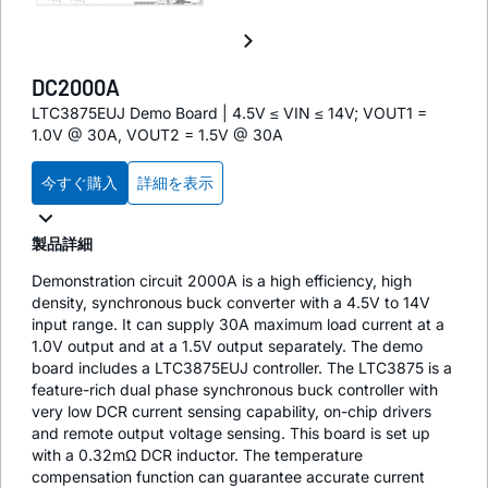
DC2000A
LTC3875EUJ Demo Board | 4.5V ≤ VIN ≤ 14V; VOUT1 =
1.0V @ 30A, VOUT2 = 1.5V @ 30A
今すぐ購入
詳細を表示
製品詳細
Demonstration circuit 2000A is a high efficiency, high
density, synchronous buck converter with a 4.5V to 14V
input range. It can supply 30A maximum load current at a
1.0V output and at a 1.5V output separately. The demo
board includes a LTC3875EUJ controller. The LTC3875 is a
feature-rich dual phase synchronous buck controller with
very low DCR current sensing capability, on-chip drivers
and remote output voltage sensing. This board is set up
with a 0.32mΩ DCR inductor. The temperature
compensation function can guarantee accurate current