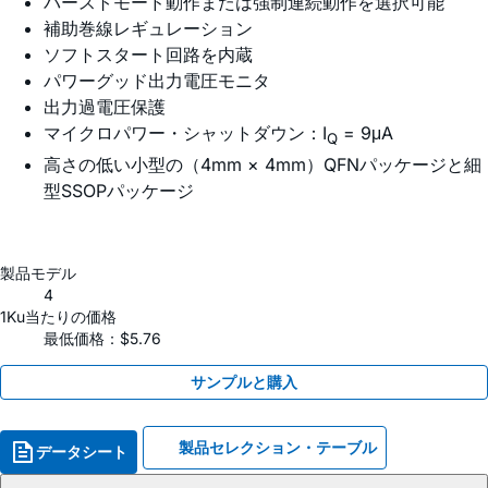
バーストモード動作または強制連続動作を選択可能
補助巻線レギュレーション
ソフトスタート回路を内蔵
パワーグッド出力電圧モニタ
出力過電圧保護
マイクロパワー・シャットダウン：I
= 9μA
Q
高さの低い小型の（4mm × 4mm）QFNパッケージと細
型SSOPパッケージ
製品モデル
4
1Ku当たりの価格
最低価格：$5.76
サンプルと購入
製品セレクション・テーブル
データシート