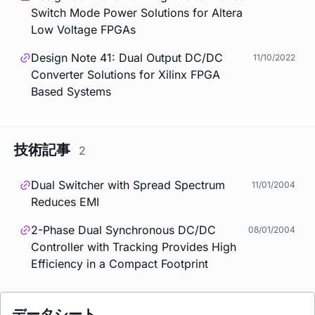
Switch Mode Power Solutions for Altera
Low Voltage FPGAs
Design Note 41: Dual Output DC/DC
11/10/2022
Converter Solutions for Xilinx FPGA
Based Systems
技術記事
2
Dual Switcher with Spread Spectrum
11/01/2004
Reduces EMI
2-Phase Dual Synchronous DC/DC
08/01/2004
Controller with Tracking Provides High
Efficiency in a Compact Footprint
データシート