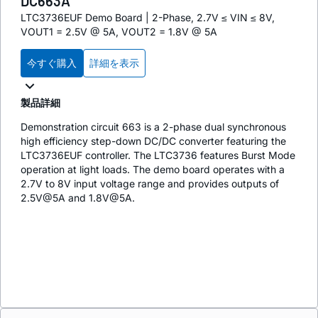
DC663A
LTC3736EUF Demo Board | 2-Phase, 2.7V ≤ VIN ≤ 8V,
VOUT1 = 2.5V @ 5A, VOUT2 = 1.8V @ 5A
今すぐ購入
詳細を表示
製品詳細
Demonstration circuit 663 is a 2-phase dual synchronous
high efficiency step-down DC/DC converter featuring the
LTC3736EUF controller. The LTC3736 features Burst Mode
operation at light loads. The demo board operates with a
2.7V to 8V input voltage range and provides outputs of
2.5V@5A and 1.8V@5A.