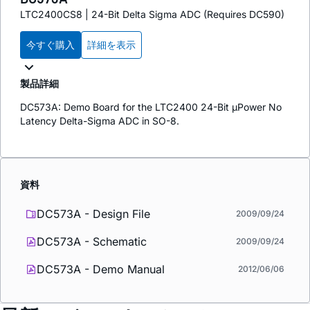
LTC2400CS8 | 24-Bit Delta Sigma ADC (Requires DC590)
今すぐ購入
詳細を表示
製品詳細
DC573A: Demo Board for the LTC2400 24-Bit µPower No
Latency Delta-Sigma ADC in SO-8.
資料
DC573A - Design File
2009/09/24
DC573A - Schematic
2009/09/24
DC573A - Demo Manual
2012/06/06