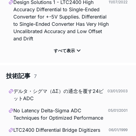
Design Solutions 1 - LTC2400 High
11/07/2022
Accuracy Differential to Single-Ended
Converter for +-5V Supplies. Differential
to Single-Ended Converter Has Very High
Uncalibrated Accuracy and Low Offset
and Drift
技術記事
7
デルタ・シグマ（ΔΣ）の通念を覆す24ビ
03/01/2003
ットADC
No Latency Delta-Sigma ADC
05/01/2001
Techniques for Optimized Performance
LTC2400 Differential Bridge Digitizers
06/01/1999