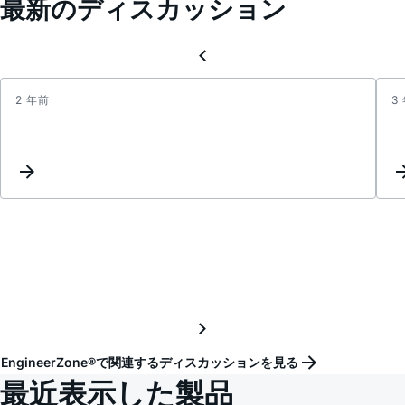
最新のディスカッション
2 年前
3
LT101
2.5
quest
about
transi
respo
EngineerZone®で関連するディスカッションを見る
最近表示した製品