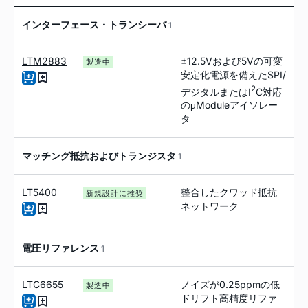
インターフェース・トランシーバ
1
LTM2883
±12.5Vおよび5Vの可変
製造中
安定化電源を備えたSPI/
2
デジタルまたはI
C対応
のμModuleアイソレー
タ
マッチング抵抗およびトランジスタ
1
LT5400
整合したクワッド抵抗
新規設計に推奨
ネットワーク
電圧リファレンス
1
LTC6655
ノイズが0.25ppmの低
製造中
ドリフト高精度リファ