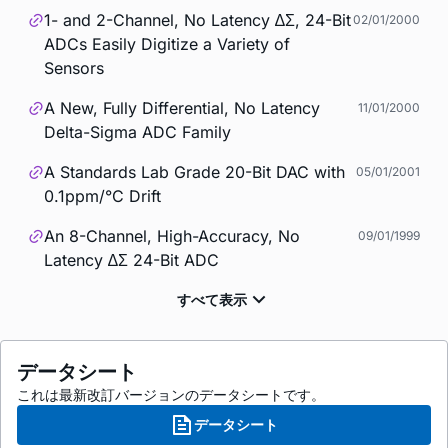
1- and 2-Channel, No Latency ∆Σ, 24-Bit
02/01/2000
ADCs Easily Digitize a Variety of
Sensors
A New, Fully Differential, No Latency
11/01/2000
Delta-Sigma ADC Family
A Standards Lab Grade 20-Bit DAC with
05/01/2001
0.1ppm/°C Drift
An 8-Channel, High-Accuracy, No
09/01/1999
Latency ∆Σ 24-Bit ADC
データシート
これは最新改訂バージョンのデータシートです。
データシート