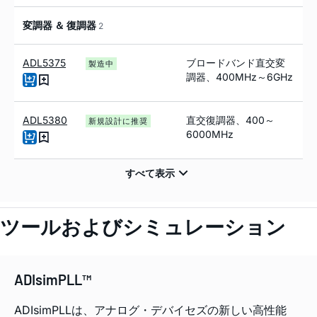
変調器 ＆ 復調器
2
ADL5375
ブロードバンド直交変
製造中
調器、400MHz～6GHz
ADL5380
直交復調器、400～
新規設計に推奨
6000
MHz
ツールおよびシミュレーション
ADIsimPLL™
ADIsimPLLは、アナログ・デバイセズの新しい高性能