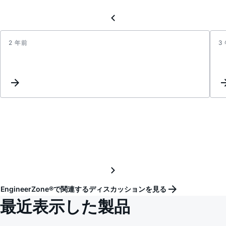
2 年前
3
Updat
Keyw
Inter
EngineerZone®で関連するディスカッションを見る
最近表示した製品