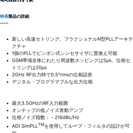
特長
製品の詳細
新しい高速セトリング、フラクショナルN型PLLアーキテ
クチャ
1個のPLLでピンポン式シンセサイザに置換え可能
GSM帯域全体にわたり周波数ホッピングは5μs、位相セ
トリングは20μs
2GHz RF出力時で0.5°rmsの位相誤差
デジタル・プログラマブルな出力位相
最大3.5GHzのRF入力範囲
オンチップの低ノイズ差動アンプ
位相ノイズ指数：－216dBc/Hz
TM
ADI SimPLL
を使用してループ・フィルタの設計が可