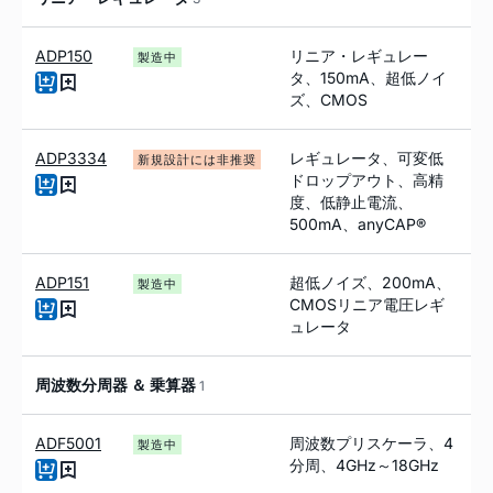
ADP150
リニア・レギュレー
製造中
タ、150
m
A、超低ノイ
ズ、CMOS
ADP3334
レギュレータ、可変低
新規設計には非推奨
ドロップアウト、高精
度、低静止電流、
500mA、anyCAP®
ADP151
超低ノイズ、200
m
A、
製造中
CMOSリニア電圧レギ
ュレータ
周波数分周器 ＆ 乗算器
1
ADF5001
周波数プリスケーラ、4
製造中
分周、
4GHz～18GHz