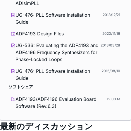
ADIsimPLL
UG-476: PLL Software Installation
2018/12/21
Guide
ADF4193 Design Files
2020/11/16
UG-536: Evaluating the ADF4193 and
2013/03/28
ADF4196 Frequency Synthesizers for
Phase-Locked Loops
UG-476: PLL Software Installation
2015/08/10
Guide
ソフトウェア
ADF4193/ADF4196 Evaluation Board
12.03 M
Software (Rev.6.3)
最新のディスカッション