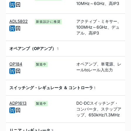
10MH
z
～6GH
z
、高IP3
ADL5802
アクティブ・ミキサー、
新規設計に推奨
100MH
z
～6GH
z
、デュ
アル、高IP3
オペアンプ（OPアンプ）
1
OP184
オペアンプ、単電源、レ
製造中
ールtoレール入出力
スイッチング・レギュレータ ＆ コントローラ
1
ADP1613
DC-DCスイッチング・
製造中
コンバータ、ステップア
ップ、650kHz/1.3MHz
リニア・レギュレータ
3