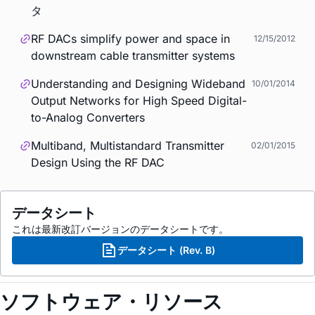
タ
RF DACs simplify power and space in
12/15/2012
downstream cable transmitter systems
Understanding and Designing Wideband
10/01/2014
Output Networks for High Speed Digital-
to-Analog Converters
Multiband, Multistandard Transmitter
02/01/2015
Design Using the RF DAC
データシート
これは最新改訂バージョンのデータシートです。
データシート (Rev. B)
ソフトウェア・リソース