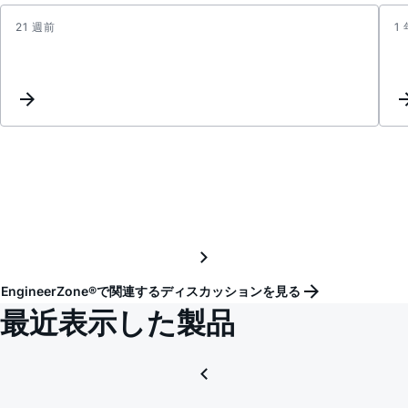
21 週前
1
AD91
regist
readb
value
not
match
config
(espec
regist
0x33)
EngineerZone®で関連するディスカッションを見る
最近表示した製品