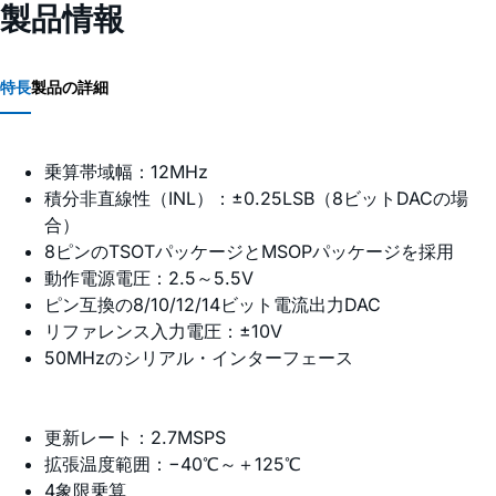
製品情報
特長
製品の詳細
乗算帯域幅：12MHz
積分非直線性（INL）：±0.25LSB（8ビットDACの場
合）
8ピンのTSOTパッケージとMSOPパッケージを採用
動作電源電圧：2.5～5.5V
ピン互換の8/10/12/14ビット電流出力DAC
リファレンス入力電圧：±10V
50MHzのシリアル・インターフェース
更新レート：2.7MSPS
拡張温度範囲：−40℃～＋125℃
4象限乗算