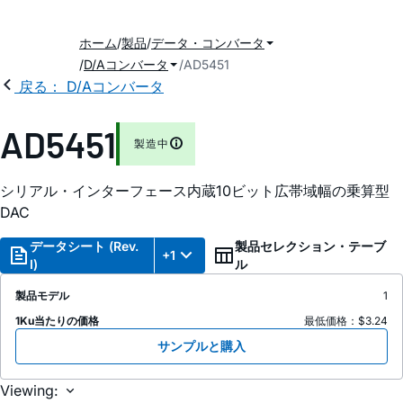
ホーム
製品
データ・コンバータ
D/Aコンバータ
AD5451
戻る： D/Aコンバータ
AD5451
製造中
シリアル・インターフェース内蔵10ビット広帯域幅の乗算型
DAC
データシート (Rev.
製品セレクション・テーブ
+1
I)
ル
製品モデル
1
1Ku当たりの価格
最低価格：$3.24
サンプルと購入
Viewing: