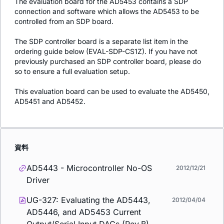
The evaluation board for the AD5453 contains a SDP
connection and software which allows the AD5453 to be
controlled from an SDP board.
The SDP controller board is a separate list item in the
ordering guide below (EVAL-SDP-CS1Z). If you have not
previously purchased an SDP controller board, please do
so to ensure a full evaluation setup.
This evaluation board can be used to evaluate the AD5450,
AD5451 and AD5452.
資料
AD5443 - Microcontroller No-OS
2012/12/21
Driver
UG-327: Evaluating the AD5443,
2012/04/04
AD5446, and AD5453 Current