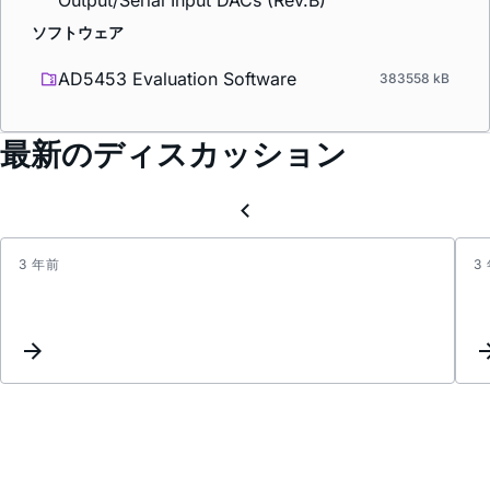
Output/Serial Input DACs (Rev.B)
ソフトウェア
AD5453 Evaluation Software
383558 kB
最新のディスカッション
3 年前
3
Does
AD98
need
an
amplif
circui