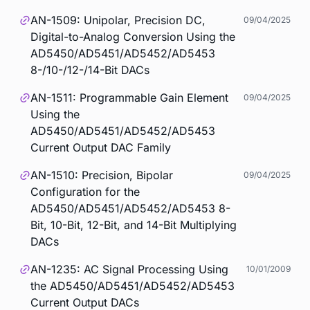
AN-1509: Unipolar, Precision DC,
09/04/2025
Digital-to-Analog Conversion Using the
AD5450/AD5451/AD5452/AD5453
8-/10-/12-/14-Bit DACs
AN-1511: Programmable Gain Element
09/04/2025
Using the
AD5450/AD5451/AD5452/AD5453
Current Output DAC Family
AN-1510: Precision, Bipolar
09/04/2025
Configuration for the
AD5450/AD5451/AD5452/AD5453 8-
Bit, 10-Bit, 12-Bit, and 14-Bit Multiplying
DACs
AN-1235: AC Signal Processing Using
10/01/2009
the AD5450/AD5451/AD5452/AD5453
Current Output DACs