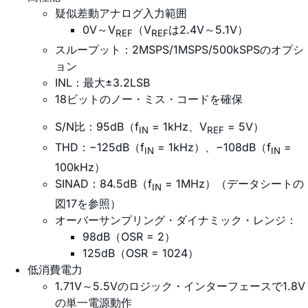
疑似差動アナログ入力範囲
0V～V
（V
は2.4V～5.1V）
REF
REF
スループット：2MSPS/1MSPS/500kSPSのオプシ
ョン
INL：最大±3.2LSB
18ビットのノー・ミス・コードを確保
S/N比：95dB（f
= 1kHz、V
= 5V）
IN
REF
THD：−125dB（f
= 1kHz）、−108dB（f
=
IN
IN
100kHz）
SINAD：84.5dB（f
= 1MHz）（データシートの
IN
図17を参照）
オーバーサンプリング・ダイナミック・レンジ：
98dB（OSR = 2）
125dB（OSR = 1024）
低消費電力
1.71V～5.5Vのロジック・インターフェースで1.8V
の単一電源動作