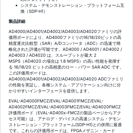
システム・デモンストレーション・プラットフォーム互
換（SDP-H1）
製品詳細
AD4000/AD4001/AD4002/AD4003/AD4020ファミリの評
価用ボードにより、AD4000ファミリの16/18/20ビットの高
精度逐次比較型（SAR）A/Dコンバータ（ADC）の迅速で簡
略化された評価が可能です。AD4000 / AD4001 / AD4002 /
AD4003 / AD4020 は、スループットが最大 2
MSPS（AD4020 の場合は 1.8 MSPS）の高い性能を発揮す
る 16/18/20 ビットの高精度のロー・パワー SAR ADC です。
この評価用ボードは、
AD4000/AD4001/AD4002/AD4003/AD4020 ADCファミリ
の性能を実証し、各種システム・アプリケーション向けに分
かりやすいインターフェースを提供します。
EVAL-AD4000FMCZ/EVAL-AD4001FMCZ/EVAL-
AD4002FMCZ/EVAL-AD4003FMCZ/EVAL-AD4020FMCZ
評価用ボード（EVAL-AD400x-FMCZの製品ページからアク
セス可能）は、アナログ・デバイスの高速システム・デモン
ストレーション・プラットフォーム(SDP-H1)との併用に最適
です。これらの評価用ボードは、FPGAメザニン・カード