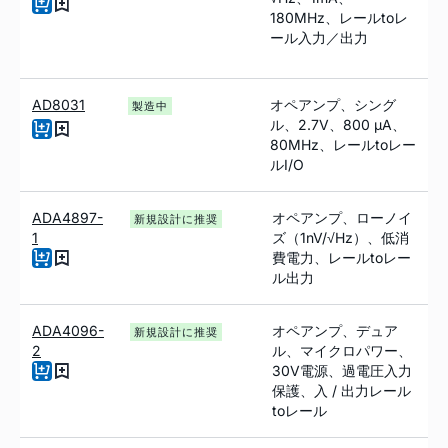
180MHz、レールtoレ
ール入力／出力
AD8031
オペアンプ、シング
製造中
ル、2.7V、800
µ
A、
80MHz、レール
to
レー
ルI/O
ADA4897-
オペアンプ、ローノイ
新規設計に推奨
1
ズ（1nV/√Hz）、低消
費電力、レールtoレー
ル出力
ADA4096-
オペアンプ、デュア
新規設計に推奨
2
ル、マイクロパワー、
30V電源、過電圧入力
保護、入 / 出力レール
toレール