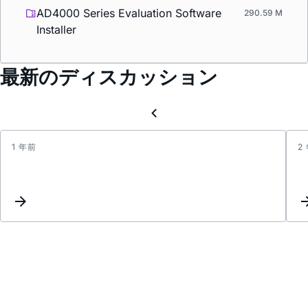
AD4000 Series Evaluation Software
290.59 M
Installer
最新のディスカッション
1 年前
2
Inquir
about
Zynq-
7000,
AD579
and
AD40
Integr