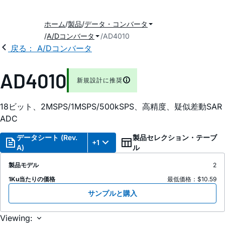
ホーム
製品
データ・コンバータ
A/Dコンバータ
AD4010
戻る： A/Dコンバータ
AD4010
新規設計に推奨
18ビット、2MSPS/1MSPS/500kSPS、高精度、疑似差動SAR
ADC
データシート (Rev.
製品セレクション・テーブ
+1
A)
ル
製品モデル
2
1Ku当たりの価格
最低価格：$10.59
サンプルと購入
Viewing: