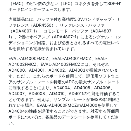
（FMC）のピン数の少ない（LPC）コネクタを介してSDP-H1
ボードにインターフェースします。
内蔵部品には、バッファ付き高精度5.0Vバンドギャップ・リ
ファレンス（ADR4550）、リファレンス・バッファ
（ADA4807-1）、コモンモード・バッファ（ADA4807-
1）、2個のオペアンプ（ADA4807-1）によるシグナル・コン
ディショニング回路、および必要とされるすべての電圧レベ
ルを供給する電源が含まれています。
EVAL-AD4000FMCZ、EVAL-AD4001FMCZ、EVAL-
AD4002FMCZ、EVAL-AD4003FMCZには、それぞれ
AD4000、AD4001、AD4002、AD4003が搭載されていま
す。ただし、これらのボードを使用して、評価用ソフトウェ
アのサンプル・レートを特定のADCの最大サンプル・レート
に制限することにより、AD4004、AD4005、AD4006、
AD4007、AD4008、AD4010、AD4011の性能を評価するこ
とができます。例えば、サンプル・レートが1MSPSに制限さ
れている場合、EVAL-AD4000FMCZのAD4000を使用して
AD4004の性能を評価することができます。対応する評価用
ボードについては、各製品のデータシートを参照してくださ
い。