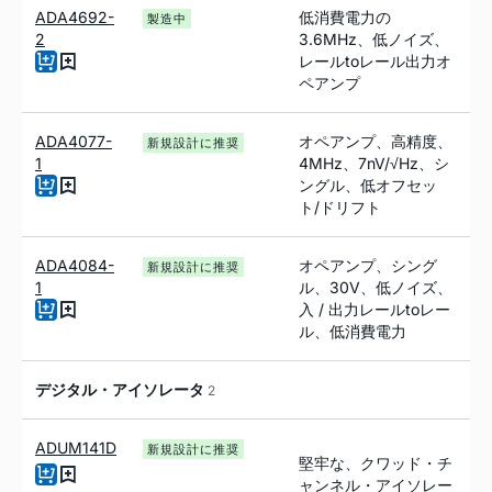
ADA4692-
低消費電力の
製造中
2
3.6MHz、低ノイズ、
レールtoレール出力オ
ペアンプ
ADA4077-
オペアンプ、高精度、
新規設計に推奨
1
4MH
z
、7
n
V/√H
z
、シ
ングル、低オフセッ
ト/ドリフト
ADA4084-
オペアンプ、シング
新規設計に推奨
1
ル、30V、低ノイズ、
入 / 出力レール
to
レー
ル、低消費電力
デジタル・アイソレータ
2
ADUM141D
新規設計に推奨
堅牢な、クワッド・チ
ャンネル・アイソレー