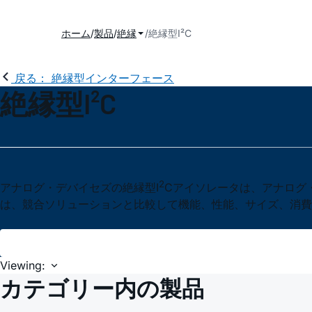
ホーム
製品
絶縁
絶縁型I²C
戻る： 絶縁型インターフェース
絶縁型I²C
2
アナログ・デバイセズの絶縁型I
Cアイソレータは、アナログ
は、競合ソリューションと比較して機能、性能、サイズ、消費
Viewing:
カテゴリー内の製品