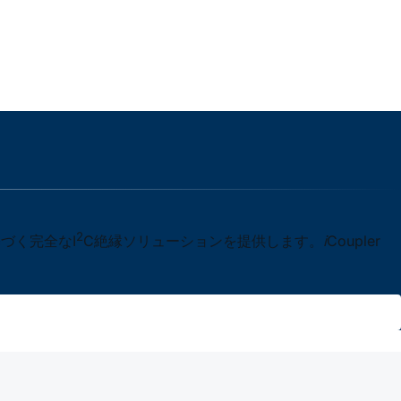
2
づく完全なI
C絶縁ソリューションを提供します。
i
Coupler