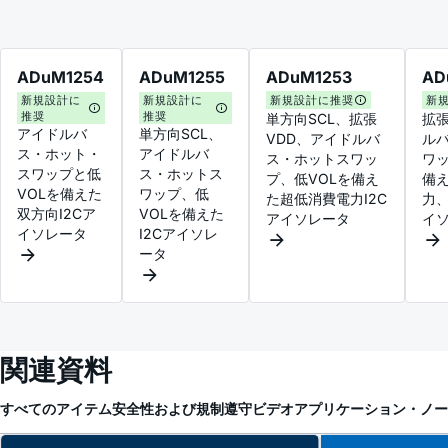
ADuM1254
ADuM1255
ADuM1253
AD
新規設計に
新規設計に
新規設計に推奨
新
推奨
推奨
単方向SCL、拡張
拡張
アイドルバ
単方向SCL、
VDD、アイドルバ
ル
ス・ホット・
アイドルバ
ス・ホットスワッ
ワッ
スワップと低
ス・ホットス
プ、低VOLを備え
備
VOLを備えた
ワップ、低
た超低消費電力I2C
力、
双方向I2Cア
VOLを備えた
アイソレータ
イ
イソレータ
I2Cアイソレ
ータ
関連資料
すべてのアイテム
安全性および規制遵守
ビデオ
アプリケーション・ノー