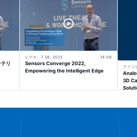
ビデオ · 7 28, 2022
14:08
インテリ
Sensors Converge 2022,
アプリケ
Empowering the Intelligent Edge
Analo
3D Ca
Solut