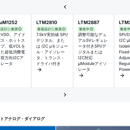
uM1252
LTM2810
LTM2887
LTM
規設計に推奨
新規設計に推奨
製造中
製造
VDD、アイド
7.5kV実効値 SPI/
調整可能なデュ
SPI/Di
バス・ホットス
デジタル、また
アル5Vレギュレ
I2C 
プ、低VOLを
は I2C µモジュー
ータ付きSPI/デ
Isolat
えた超低消費電
ル・アイソレー
ジタルまたは
Fixed
双方向I2Cア
タ、トランス・
I2C対応
Adjus
ソレータ
ドライバ付き
μModuleアイソ
Regul
レータ
Powe
ト
アナログ・ダイアログ