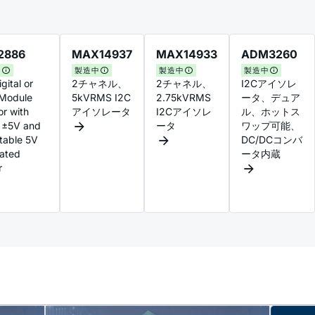
2886
MAX14937
MAX14933
ADM3260
中
製造中
製造中
製造中
gital or
2チャネル、
2チャネル、
I2Cアイソレ
μModule
5kVRMS I2C
2.75kVRMS
ータ、デュア
or with
アイソレータ
I2Cアイソレ
ル、ホットス
 ±5V and
ータ
ワップ可能、
table 5V
DC/DCコンバ
ated
ータ内蔵
r