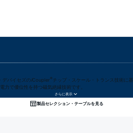
®
・デバイセズの
i
Coupler
チップ・スケール・トランス技術に基
電力で優位性を持つ磁気絶縁技術です。
製品セレクション・テーブルを見る