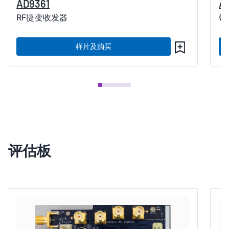
AD9361
A
RF捷变收发器
带
样片及购买
评估板