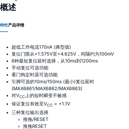
概述
特性
产品详情
超低工作电流170nA (典型值)
复位门限从+1.575V至+4.625V，间隔约为100mV
6种最短复位延时选择，从10ms到1200ms
手动复位可选功能
看门狗定时器可选功能
引脚可选的10ms/150ms (最小)复位延时
(MAX6861/MAX6862/MAX6863)
对V
上的短时瞬变不敏感
CC
保证复位有效至V
= +1.1V
CC
三种复位输出选择
推挽/RESET
推挽RESET