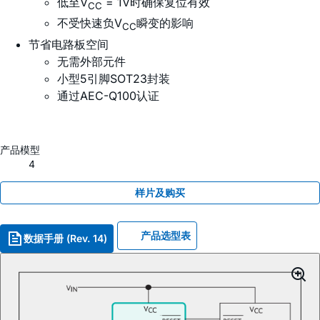
低至V
= 1V时确保复位有效
CC
不受快速负V
瞬变的影响
CC
节省电路板空间
无需外部元件
小型5引脚SOT23封装
通过AEC-Q100认证
产品模型
4
样片及购买
产品选型表
数据手册 (Rev. 14)