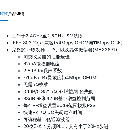
特性
产品详情
工作于2.4GHz至2.5GHz ISM波段
IEEE 802.11g/b兼容(54Mbps OFDM与11Mbps CCK)
完整的RF收发器、PA、以及晶体振荡器(MAX2831)
同类收发器的性能最佳
62mA接收器电流
2.6dB Rx噪声系数
-76dBm Rx灵敏度(54Mbps OFDM)
无需I/Q校准
0.1dB/0.35° I/Q Rx增益/相位失衡
33dB RF和62dB基带增益控制范围
每个RF增益设置60dB范围模拟RSSI
快速Rx I/Q DC失调建立时间
可编程基带低通滤波器
20位Σ-Δ N分频PLL，具有小于20Hz步进