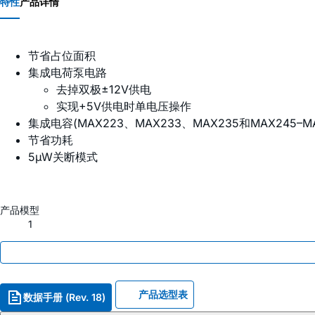
特性
产品详情
节省占位面积
集成电荷泵电路
去掉双极±12V供电
实现+5V供电时单电压操作
集成电容(MAX223、MAX233、MAX235和MAX245–MA
节省功耗
5µW关断模式
产品模型
1
产品选型表
数据手册 (Rev. 18)