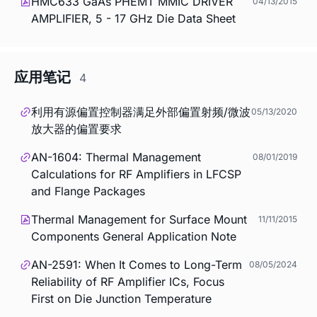
HMC633 GaAs PHEMT MMIC DRIVER
04/13/2015
AMPLIFIER, 5 - 17 GHz Die Data Sheet
应用笔记
4
利用有源偏置控制器满足外部偏置射频/微波
05/13/2020
放大器的偏置要求
AN-1604: Thermal Management
08/01/2019
Calculations for RF Amplifiers in LFCSP
and Flange Packages
Thermal Management for Surface Mount
11/11/2015
Components General Application Note
AN-2591: When It Comes to Long-Term
08/05/2024
Reliability of RF Amplifier ICs, Focus
First on Die Junction Temperature