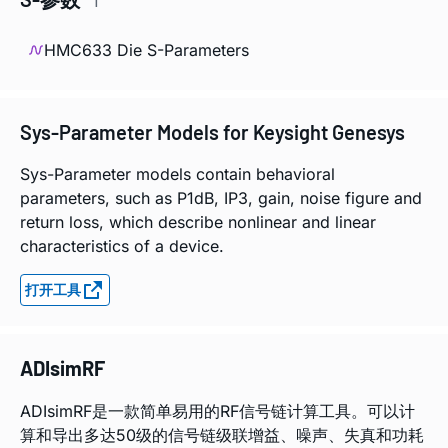
1
HMC633 Die S-Parameters
Sys-Parameter Models for Keysight Genesys
Sys-Parameter models contain behavioral
parameters, such as P1dB, IP3, gain, noise figure and
return loss, which describe nonlinear and linear
characteristics of a device.
打开工具
ADIsimRF
ADIsimRF是一款简单易用的RF信号链计算工具。可以计
算和导出多达50级的信号链级联增益、噪声、失真和功耗