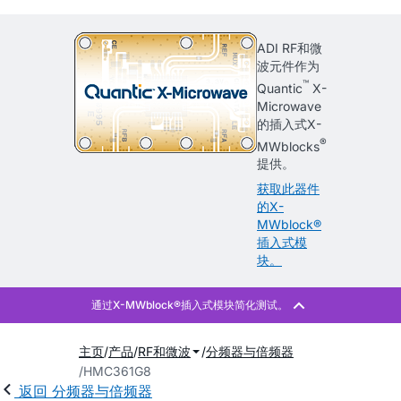
ADI RF和微
波元件作为
™
Quantic
X-
Microwave
的插入式X-
®
MWblocks
提供。
获取此器件
的X-
MWblock®
插入式模
块。
主页
产品
RF和微波
分频器与倍频器
HMC361G8
返回 分频器与倍频器