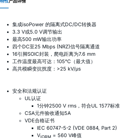
特性
产品详情
集成
iso
Power 的隔离式DC/DC转换器
3.3 V或5.0 V调节输出
最高500 mW输出功率
四个DC至25 Mbps (NRZ)信号隔离通道
16引脚SOIC封装，爬电距离为7.6 mm
工作温度最高可达：105°C（最大值）
高共模瞬变抗扰度：>25 kV/μs
安全和法规认证
UL认证
1分钟2500 V rms，符合UL 1577标准
CSA元件验收通知5A
VDE合格证书
IEC 60747-5-2 (VDE 0884, Part 2)
V
= 560 V峰值
IORM