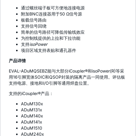
通过螺丝端子板可方便地连接电源
附加BNC连接器用于50 Ω信号源
板载信号路由
支持信号回绕
简单的信号路径可降低传输线效应
为控制线提供的上拉和下拉功能
支持
isoPower
项目区域支持表贴和通孔器件
产品详情
EVAL-ADuMQSEBZ能与大部分iCoupler®和isoPower(R)等采
用16引脚宽体SOIC和QSOP封装的隔离产品一同使用。评估板
支持电源、接地和I/O引脚等通用焊盘位置。
支持的
i
Coupler®产品：
ADuM130x
ADuM131x
ADuM140x
ADuM141x
ADuM1510
ADuM240x