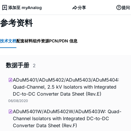
添加至 myAnalog
分享
提问
参考资料
技术文档
配套材料
组件资源
PCN/PDN 信息
数据手册
2
ADuM5401/ADuM5402/ADuM5403/ADuM5404:
Quad-Channel, 2.5 kV Isolators with Integrated
DC-to-DC Converter Data Sheet (Rev.E)
06/08/2020
ADuM5401W/ADuM5402W/ADuM5403W: Quad-
Channel Isolators with Integrated DC-to-DC
Converter Data Sheet (Rev.F)