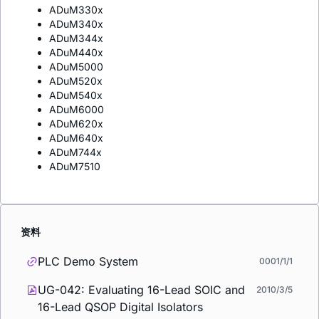
ADuM330x
ADuM340x
ADuM344x
ADuM440x
ADuM5000
ADuM520x
ADuM540x
ADuM6000
ADuM620x
ADuM640x
ADuM744x
ADuM7510
资料
PLC Demo System
0001/1/1
UG-042: Evaluating 16-Lead SOIC and
2010/3/5
16-Lead QSOP Digital Isolators