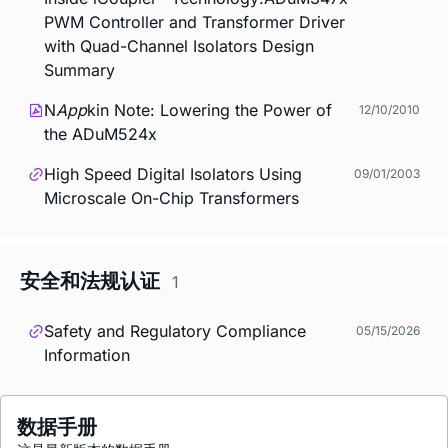
PWM Controller and Transformer Driver
with Quad-Channel Isolators Design
Summary
N
App
kin Note: Lowering the Power of
12/10/2010
the ADuM524x
High Speed Digital Isolators Using
09/01/2003
Microscale On-Chip Transformers
安全和法规认证
1
Safety and Regulatory Compliance
05/15/2026
Information
数据手册