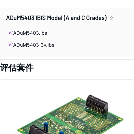
ADuM5403 IBIS Model (A and C Grades)
2
ADuM5403.ibs
ADuM5403_3v.ibs
评估套件