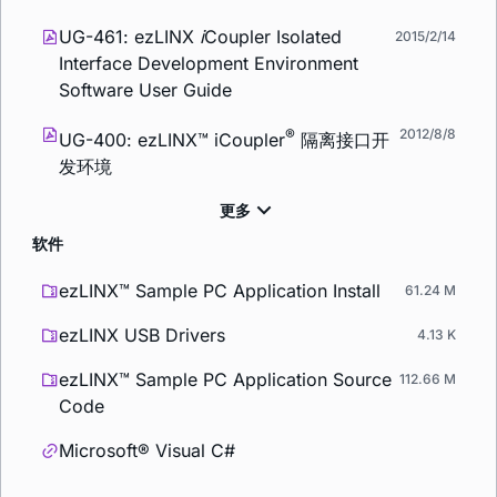
UG-461: ezLINX
i
Coupler Isolated
2015/2/14
Interface Development Environment
Software User Guide
®
2012/8/8
UG-400:
ez
LINX™
i
Coupler
隔离接口开
发环境
软件
ezLINX™ Sample PC Application Install
61.24 M
ezLINX USB Drivers
4.13 K
ezLINX™ Sample PC Application Source
112.66 M
Code
Microsoft® Visual C#