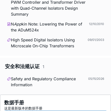
PWM Controller and Transformer Driver
with Quad-Channel Isolators Design
Summary
N
App
kin Note: Lowering the Power of
12/10/2010
the ADuM524x
High Speed Digital Isolators Using
09/01/2003
Microscale On-Chip Transformers
安全和法规认证
1
Safety and Regulatory Compliance
05/15/2026
Information
数据手册
这是最新版本的数据手册