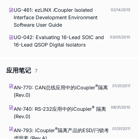
UG-461: ezLINX
i
Coupler Isolated
02/14/2015
Interface Development Environment
Software User Guide
UG-042: Evaluating 16-Lead SOIC and
03/05/2010
16-Lead QSOP Digital Isolators
应用笔记
7
®
01/31/2011
AN-770: CAN总线应用中的
i
Coupler
隔离
(Rev.0)
®
08/31/2010
AN-740: RS-232应用中的
i
Coupler
隔离
(Rev.0)
®
01/31/2011
AN-793:
i
Coupler
隔离产品的ESD/闩锁考
虑因素 (Rev.A)