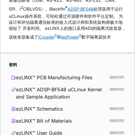
离通信标准（USB、RS-422、RS-485、RS-232、CAN、
2
®
SPI、I
C和LVDS）。Blackfin
ADSP-BF548
处理器用于运行
uCLinux操作系统，可轻松通过开源硬件和软件平台定制。 为
设计和评估隔离通信标准的嵌入式设计师和系统架构师极大地
缩短了 开发时间。 ezLINX上的接口采用ADI的隔离式收发器，
®
®
该收发器集成了
i
Coupler
和
iso
Power
数字隔离器技术
资料
ezLINX™ PCB Manufacturing Files
0001/1/1
ezLINX™ ADSP-BF548 uCLinux Kernel
0001/1/1
and Sample Application
ezLINX™ Schematics
0001/1/1
ezLINX™ Bill of Materials
0001/1/1
ezLINX™ User Guide
0001/1/1