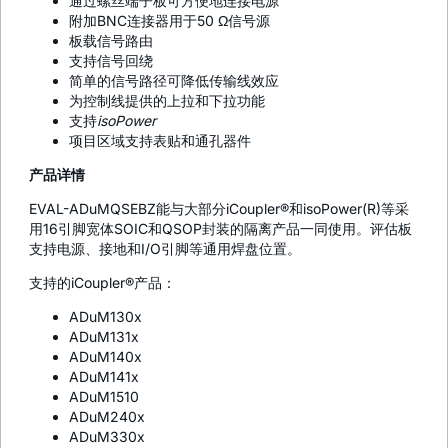
通过螺丝端子板可方便地连接电源
附加BNC连接器用于50 Ω信号源
板载信号路由
支持信号回绕
简单的信号路径可降低传输线效应
为控制线提供的上拉和下拉功能
支持
isoPower
项目区域支持表贴和通孔器件
产品详情
EVAL-ADuMQSEBZ能与大部分iCoupler®和isoPower(R)等采
用16引脚宽体SOIC和QSOP封装的隔离产品一同使用。评估板
支持电源、接地和I/O引脚等通用焊盘位置。
支持的
i
Coupler®产品：
ADuM130x
ADuM131x
ADuM140x
ADuM141x
ADuM1510
ADuM240x
ADuM330x