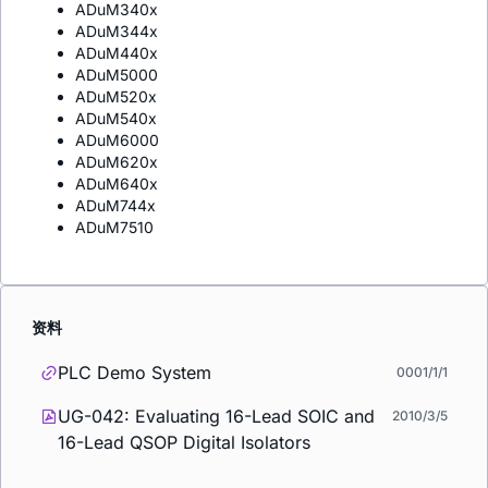
ADuM340x
ADuM344x
ADuM440x
ADuM5000
ADuM520x
ADuM540x
ADuM6000
ADuM620x
ADuM640x
ADuM744x
ADuM7510
资料
PLC Demo System
0001/1/1
UG-042: Evaluating 16-Lead SOIC and
2010/3/5
16-Lead QSOP Digital Isolators