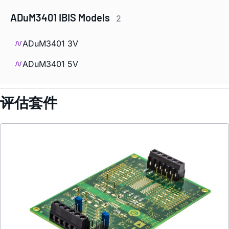
ADuM3401 IBIS Models
2
ADuM3401 3V
ADuM3401 5V
评估套件