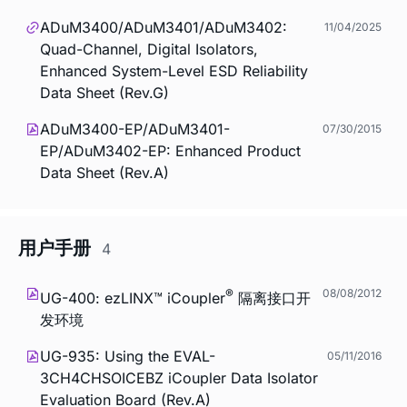
ADuM3400/ADuM3401/ADuM3402:
11/04/2025
Quad-Channel, Digital Isolators,
Enhanced System-Level ESD Reliability
Data Sheet (Rev.G)
ADuM3400-EP/ADuM3401-
07/30/2015
EP/ADuM3402-EP: Enhanced Product
Data Sheet (Rev.A)
用户手册
4
®
08/08/2012
UG-400:
ez
LINX™
i
Coupler
隔离接口开
发环境
UG-935: Using the EVAL-
05/11/2016
3CH4CHSOICEBZ
i
Coupler Data Isolator
Evaluation Board (Rev.A)