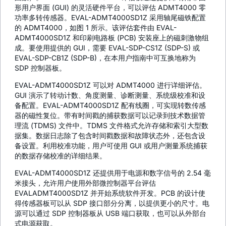
形用户界面 (GUI) 的灵活硬件平台，可以评估 ADMT4000 零
功率多转传感器。EVAL-ADMT4000SD1Z 采用轴尾磁铁配置
的 ADMT4000，如图 1 所示。该评估套件由 EVAL-
ADMT4000SD1Z 和印刷电路板 (PCB) 安装座上的磁刺激物组
成。要使用提供的 GUI，需要 EVAL-SDP-CS1Z (SDP-S) 或
EVAL-SDP-CB1Z (SDP-B)，在本用户指南中可互换地称为
SDP 控制器板。
EVAL-ADMT4000SD1Z 可以对 ADMT4000 进行详细评估。
GUI 演示了转动计数、角度测量、诊断测量、系统级校准和设
备配置。EVAL-ADMT4000SD1Z 配有线圈，可实现转数传感
器的磁性复位。带有时间戳的捕获数据可以记录到技术数据管
理流 (TDMS) 文件中。TDMS 文件格式允许存储和索引大型数
据集。数据日志除了包含时间戳数据和故障状态外，还包含设
备设置。利用校准功能，用户可使用 GUI 或用户测量系统捕获
的数据存储校准的详细结果。
EVAL-ADMT4000SD1Z 还提供用于电源和数字信号的 2.54 毫
米接头，允许用户使用外部微控制器平台评估
EVALADMT4000SD1Z 并开始系统软件开发。PCB 的设计使
得传感器板可以从 SDP 接口部分分离，以提供更小的尺寸。电
源可以通过 SDP 控制器板从 USB 端口获取，也可以从外部台
式电源获取。