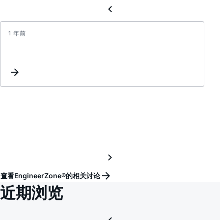
1 年前
ADMT
断
电
后
圈
数
为
0
查看EngineerZone®的相关讨论
近期浏览