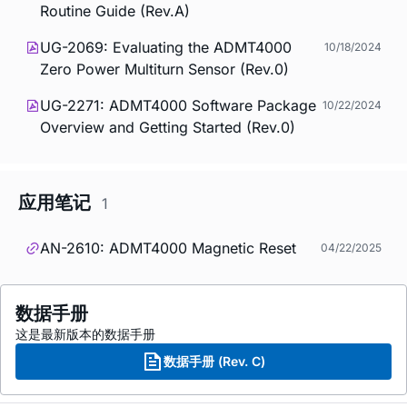
Routine Guide (Rev.A)
UG-2069: Evaluating the ADMT4000
10/18/2024
Zero Power Multiturn Sensor (Rev.0)
UG-2271: ADMT4000 Software Package
10/22/2024
Overview and Getting Started (Rev.0)
应用笔记
1
AN-2610: ADMT4000 Magnetic Reset
04/22/2025
数据手册
这是最新版本的数据手册
数据手册 (Rev. C)