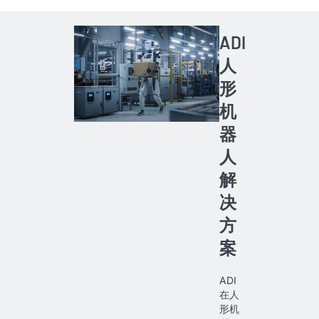
ADI
人
形
机
器
人
解
决
方
案
ADI
在人
形机