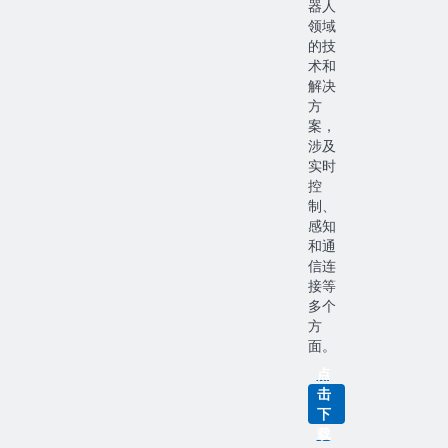
器人
领域
的技
术和
解决
方
案，
涉及
实时
控
制、
感知
和通
信连
接等
多个
方
面。
点
击
下
载