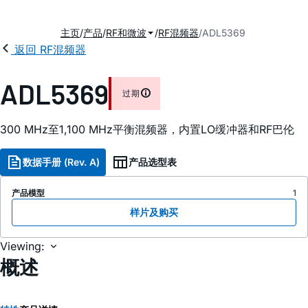
主页
产品
RF和微波
RF混频器
ADL5369
返回 RF混频器
ADL5369
过期
300 MHz至1,100 MHz平衡混频器，内置LO缓冲器和RF巴伦
数据手册 (Rev. A)
产品选型表
产品模型
1
样片及购买
Viewing:
概述