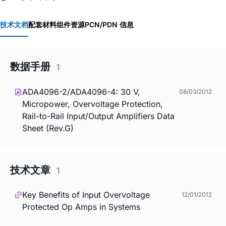
技术文档
配套材料
组件资源
PCN/PDN 信息
数据手册
1
ADA4096-2/ADA4096-4: 30 V,
08/03/2012
Micropower, Overvoltage Protection,
Rail-to-Rail Input/Output Amplifiers Data
Sheet (Rev.G)
技术文章
1
Key Benefits of Input Overvoltage
12/01/2012
Protected Op Amps in Systems