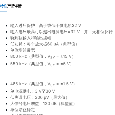
特性
产品详情
输入过压保护，高于或低于供电轨
32 V
输入电压最高可以超出电源电压
±32 V
，并且无相位反转
轨到轨输入和输出摆幅
低功耗：每个放大器
60 μA
（典型值）
单位增益带宽
800 kHz
（典型值，
V
= ±15 V
）
SY
550 kHz
（典型值，
V
= ±5 V
）
SY
465 kHz
（典型值，
V
= ±1.5 V
）
SY
单电源供电：
3 V
至
30 V
低失调电压：
300 μV
（最大值）
大信号电压增益：
120 dB
（典型值）
单位增益稳定