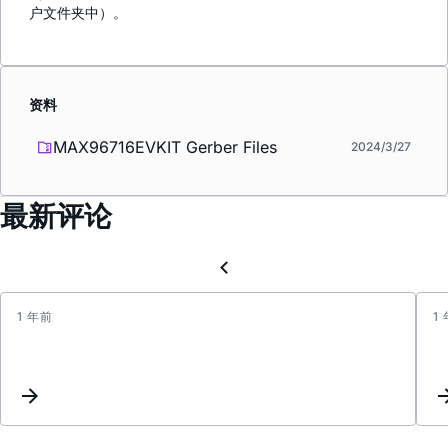
户文件夹中）。
资料
MAX96716EVKIT Gerber Files
2024/3/27
最新评论
1 年前
1
GMSL
crosst
meas
,
Bandw
pass