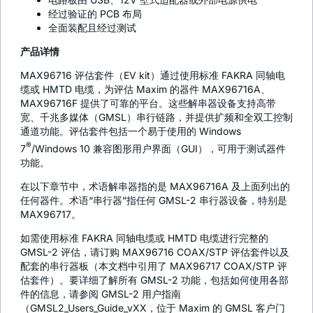
经过验证的 PCB 布局
全面装配且经过测试
产品详情
MAX96716 评估套件（EV kit）通过使用标准 FAKRA 同轴电
缆或 HMTD 电缆，为评估 Maxim 的器件 MAX96716A、
MAX96716F 提供了可靠的平台。这些解串器设备支持高带
宽、千兆多媒体（GMSL）串行链路，并提供扩频和全双工控制
通道功能。评估套件包括一个易于使用的 Windows
®
7
/Windows 10 兼容图形用户界面（GUI），可用于测试器件
功能。
在以下章节中，术语解串器指的是 MAX96716A 及上面列出的
任何器件。术语“串行器”指任何 GMSL-2 串行器设备，特别是
MAX96717。
如需使用标准 FAKRA 同轴电缆或 HMTD 电缆进行完整的
GMSL-2 评估，请订购 MAX96716 COAX/STP 评估套件以及
配套的串行器板（本文档中引用了 MAX96717 COAX/STP 评
估套件）。要详细了解所有 GMSL-2 功能，包括如何使用各部
件的信息，请参阅 GMSL-2 用户指南
（GMSL2_Users_Guide_vXX，位于 Maxim 的 GMSL 客户门