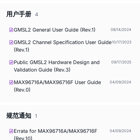
用户手册
4
GMSL2 General User Guide (Rev.1)
08/14/2024
GMSL2 Channel Specification User Guide
10/17/2023
(Rev.1)
Public GMSL2 Hardware Design and
09/17/2025
Validation Guide (Rev.3)
MAX96716A/MAX96716F User Guide
04/09/2024
(Rev.0)
规范通知
1
Errata for MAX96716A/MAX96716F
04/09/2024
(Rev.10)