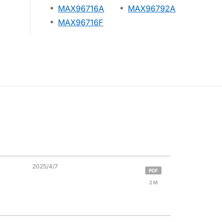
MAX96716A
MAX96792A
MAX96716F
2025/4/7
PDF
2 M