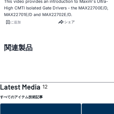
This video provides an introduction to Maxim's Ultra-
High CMTI Isolated Gate Drivers - the MAX22700E/D,
MAX22701E/D and MAX22702E/D.
シェア
に追加
関連製品
Latest Media
12
すべてのアイテム
技術記事