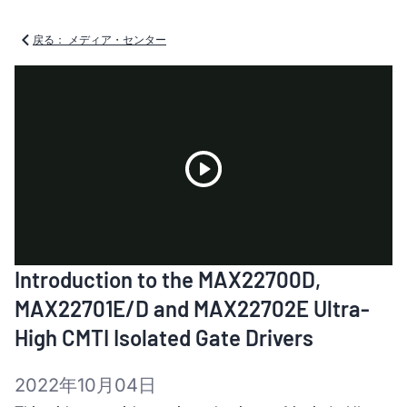
戻る： メディア・センター
Play
Introduction to the MAX22700D,
Video
MAX22701E/D and MAX22702E Ultra-
High CMTI Isolated Gate Drivers
2022年10月04日