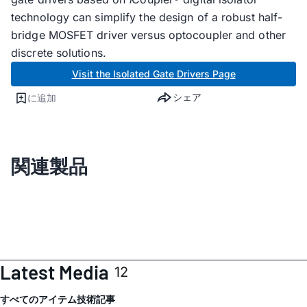
technology can simplify the design of a robust half-
bridge MOSFET driver versus optocoupler and other
discrete solutions.
Visit the Isolated Gate Drivers Page
シェア
に追加
関連製品
Latest Media
12
すべてのアイテム
技術記事