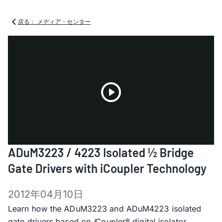
戻る： メディア・センター
Play
ADuM3223 / 4223 Isolated ½ Bridge
Video
Gate Drivers with
i
Coupler Technology
2012年04月10日
Learn how the ADuM3223 and ADuM4223 isolated
gate drivers based on
i
Coupler
digital isolator
®