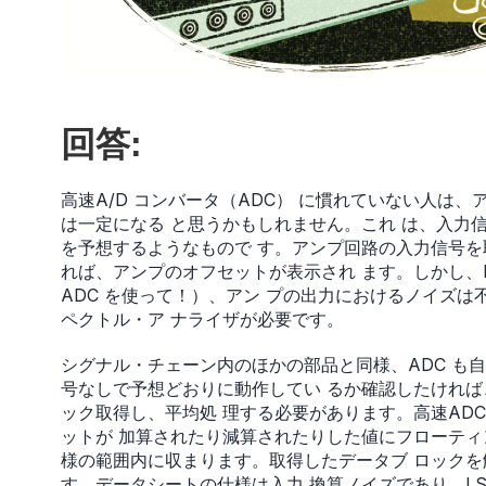
回答:
高速A/D コンバータ（ADC） に慣れていない人は
は一定になる と思うかもしれません。これ は、入力信
を予想するようなもので す。アンプ回路の入力信号を
れば、アンプのオフセットが表示され ます。しかし、
ADC を使って！）、アン プの出力におけるノイズ
ペクトル・ア ナライザが必要です。
シグナル・チェーン内のほかの部品と同様、ADC も自
号なしで予想どおりに動作してい るか確認したければ、
ック取得し、平均処 理する必要があります。高速AD
ットが 加算されたり減算されたりした値にフローティン
様の範囲内に収まります。取得したデータブ ロックを
す。データシートの仕様は入力 換算ノイズであり、LS