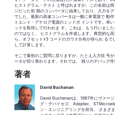
ヒストグラム・テスト と呼ばれますが、この名前は両
ジだった初 期のコンバータに由来しており、入力をグ
でした。最新の高速コンバータは一般に単電源で 動
トエンド・アナログ電源のミッドポ イントです。幸い
ックを取得して行われま す。これは、もう行いました
のではなく、 ヒストグラムを作成します。典型的な高速AD
ら、オフセット±3 コードのガウス分布が得られ る
して計算します。
そこで最初のご質問に戻りますが、たとえ入力信 号が
ータが切り替わります。それでは、 残りのデバッグ
著者
David Buchanan
David Buchananは、1987年に
グ・デバイセズ、Adaptec、STMicro
ン・エンジニアリングを担当。 さまざ
ースキャロライナ州グリーンズボロにあ