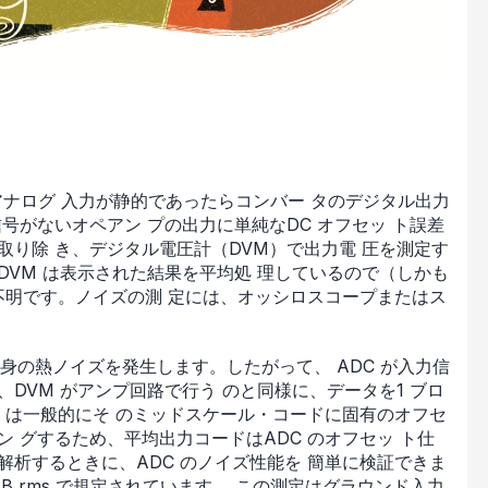
、アナログ 入力が静的であったらコンバー タのデジタル出力
号がないオペアン プの出力に単純なDC オフセッ ト誤差
取り除 き、デジタル電圧計（DVM）で出力電 圧を測定す
DVM は表示された結果を平均処 理しているので（しかも
は不明です。ノイズの測 定には、オッシロスコープまたはス
身の熱ノイズを発生します。したがって、 ADC が入力信
DVM がアンプ回路で行う のと同様に、データを1 ブロ
C は一般的にそ のミッドスケール・コードに固有のオフセ
 グするため、平均出力コードはADC のオフセッ ト仕
解析するときに、ADC のノイズ性能を 簡単に検証できま
B rms で規定されています。 この測定はグラウンド入力