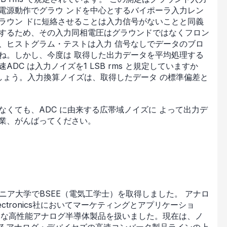
電源動作でグラウ ンドを中心とするバイポーラ入力レン
ラウン ドに短絡させることは入力信号がないことと同義
作するため、その入力同相電圧はグラウンドではなくフロン
、ヒストグラム・テストは入力 信号なしでデータのブロ
ね。しかし、今度は 取得した出力データを平均処理する
C は入力ノイズを1 LSB rms と規定していますか
でしょう。入力換算ノイズは、取得したデータ の標準偏差と
なくても、ADC に由来する広帯域ノイズに よって出力デ
作業、がんばってください。
ヴァージニア大学でBSEE（電気工学士）を取得しました。 アナロ
electronics社においてマーケティングとアプリケーショ
まな高性能アナログ半導体製品を扱いました。現在は、ノ
るアナログ・デバイセズの高速コンバータ製品ラインの上