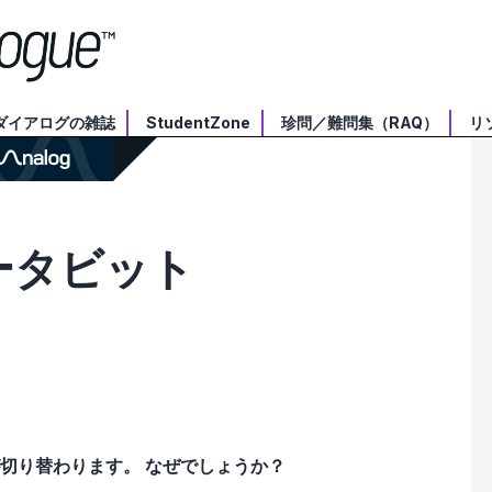
ダイアログの雑誌
StudentZone
珍問／難問集（RAQ）
リ
ータビット
が切り替わります。 なぜでしょうか？