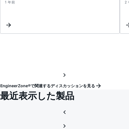
1 年前
2
Repla
for
MAX7
EngineerZone®で関連するディスカッションを見る
最近表示した製品