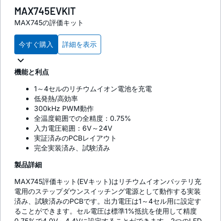
MAX745EVKIT
MAX745の評価キット
今すぐ購入
詳細を表示
機能と利点
1～4セルのリチウムイオン電池を充電
低発熱/高効率
300kHz PWM動作
全温度範囲での全精度：0.75%
入力電圧範囲：6V～24V
実証済みのPCBレイアウト
完全実装済み、試験済み
製品詳細
MAX745評価キット(EVキット)はリチウムイオンバッテリ充
電用のステップダウンスイッチング電源として動作する実装
済み、試験済みのPCBです。出力電圧は1～4セル用に設定す
ることができます。セル電圧は標準1%抵抗を使用して精度
0.75%で4.0V～4.4Vに設定することができます。2つのLED