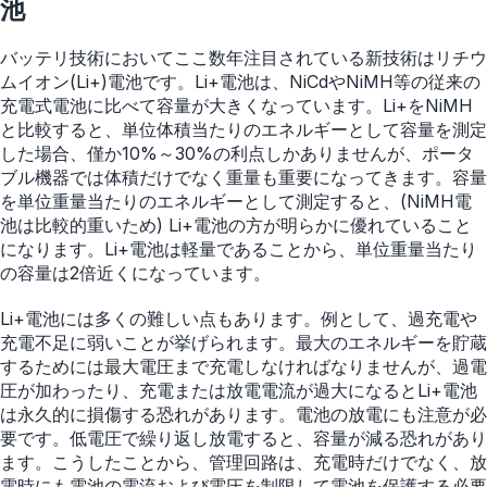
池
バッテリ技術においてここ数年注目されている新技術はリチウ
ムイオン(Li+)電池です。Li+電池は、NiCdやNiMH等の従来の
充電式電池に比べて容量が大きくなっています。Li+をNiMH
と比較すると、単位体積当たりのエネルギーとして容量を測定
した場合、僅か10%～30%の利点しかありませんが、ポータ
ブル機器では体積だけでなく重量も重要になってきます。容量
を単位重量当たりのエネルギーとして測定すると、(NiMH電
池は比較的重いため) Li+電池の方が明らかに優れていること
になります。Li+電池は軽量であることから、単位重量当たり
の容量は2倍近くになっています。
Li+電池には多くの難しい点もあります。例として、過充電や
充電不足に弱いことが挙げられます。最大のエネルギーを貯蔵
するためには最大電圧まで充電しなければなりませんが、過電
圧が加わったり、充電または放電電流が過大になるとLi+電池
は永久的に損傷する恐れがあります。電池の放電にも注意が必
要です。低電圧で繰り返し放電すると、容量が減る恐れがあり
ます。こうしたことから、管理回路は、充電時だけでなく、放
電時にも電池の電流および電圧を制限して電池を保護する必要