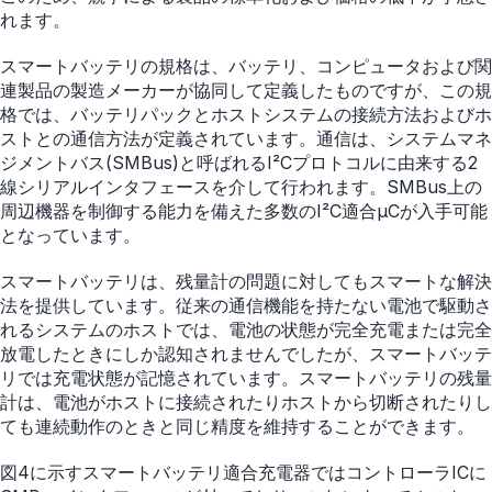
れます。
スマートバッテリの規格は、バッテリ、コンピュータおよび関
連製品の製造メーカーが協同して定義したものですが、この規
格では、バッテリパックとホストシステムの接続方法およびホ
ストとの通信方法が定義されています。通信は、システムマネ
ジメントバス(SMBus)と呼ばれるI²Cプロトコルに由来する2
線シリアルインタフェースを介して行われます。SMBus上の
周辺機器を制御する能力を備えた多数のI²C適合µCが入手可能
となっています。
スマートバッテリは、残量計の問題に対してもスマートな解決
法を提供しています。従来の通信機能を持たない電池で駆動さ
れるシステムのホストでは、電池の状態が完全充電または完全
放電したときにしか認知されませんでしたが、スマートバッテ
リでは充電状態が記憶されています。スマートバッテリの残量
計は、電池がホストに接続されたりホストから切断されたりし
ても連続動作のときと同じ精度を維持することができます。
図4に示すスマートバッテリ適合充電器ではコントローラICに