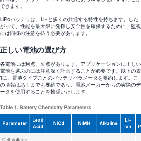
できます。
LiPoバッテリは、Li+と多くの共通する特性を持ちます。した
がって、性能を最大限に発揮し安全性を確保するために、監視
には同様の注意を払う必要があります。
正しい電池の選び方
各電池には利点、欠点があります。アプリケーションに正しい
電池を選ぶのには注意深く計画することが必要です。以下の表
1に、電池タイプごとのバッテリパラメータを要約します。こ
の情報はあくまでも要約であり、電池メーカーからの実際のデ
ータを使用することを推奨いたします。
Table 1. Battery Chemistry Parameters
Lead
Li-
Parameter
NiCd
NiMH
Alkaline
Acid
Ion
P
Cell Voltage