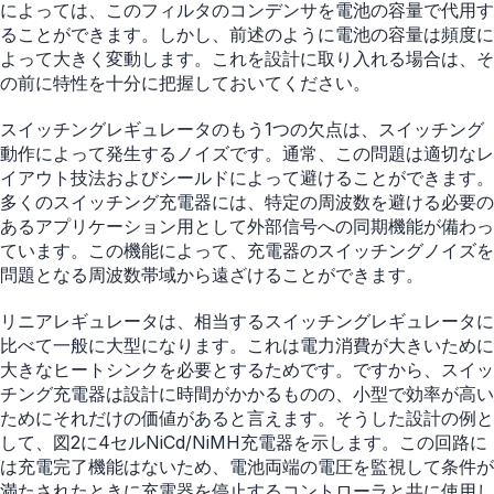
によっては、このフィルタのコンデンサを電池の容量で代用す
ることができます。しかし、前述のように電池の容量は頻度に
よって大きく変動します。これを設計に取り入れる場合は、そ
の前に特性を十分に把握しておいてください。
スイッチングレギュレータのもう1つの欠点は、スイッチング
動作によって発生するノイズです。通常、この問題は適切なレ
イアウト技法およびシールドによって避けることができます。
多くのスイッチング充電器には、特定の周波数を避ける必要の
あるアプリケーション用として外部信号への同期機能が備わっ
ています。この機能によって、充電器のスイッチングノイズを
問題となる周波数帯域から遠ざけることができます。
リニアレギュレータは、相当するスイッチングレギュレータに
比べて一般に大型になります。これは電力消費が大きいために
大きなヒートシンクを必要とするためです。ですから、スイッ
チング充電器は設計に時間がかかるものの、小型で効率が高い
ためにそれだけの価値があると言えます。そうした設計の例と
して、図2に4セルNiCd/NiMH充電器を示します。この回路に
は充電完了機能はないため、電池両端の電圧を監視して条件が
満たされたときに充電器を停止するコントローラと共に使用し