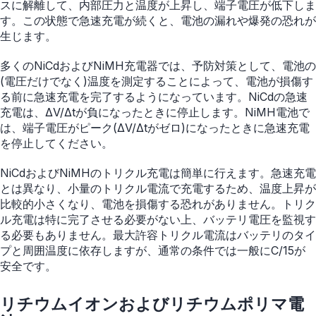
スに解離して、内部圧力と温度が上昇し、端子電圧が低下しま
す。この状態で急速充電が続くと、電池の漏れや爆発の恐れが
生じます。
多くのNiCdおよびNiMH充電器では、予防対策として、電池の
(電圧だけでなく)温度を測定することによって、電池が損傷す
る前に急速充電を完了するようになっています。NiCdの急速
充電は、ΔV/Δtが負になったときに停止します。NiMH電池で
は、端子電圧がピーク(ΔV/Δtがゼロ)になったときに急速充電
を停止してください。
NiCdおよびNiMHのトリクル充電は簡単に行えます。急速充電
とは異なり、小量のトリクル電流で充電するため、温度上昇が
比較的小さくなり、電池を損傷する恐れがありません。トリク
ル充電は特に完了させる必要がない上、バッテリ電圧を監視す
る必要もありません。最大許容トリクル電流はバッテリのタイ
プと周囲温度に依存しますが、通常の条件では一般にC/15が
安全です。
リチウムイオンおよびリチウムポリマ電