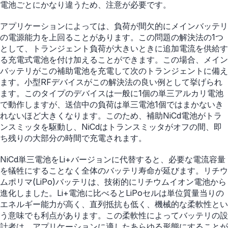
電池ごとにかなり違うため、注意が必要です。
アプリケーションによっては、負荷が間欠的にメインバッテリ
の電源能力を上回ることがあります。この問題の解決法の1つ
として、トランジェント負荷が大きいときに追加電流を供給す
る充電式電池を付け加えることができます。この場合、メイン
バッテリがこの補助電池を充電して次のトランジェントに備え
ます。小型RFデバイスがこの解決法の良い例として挙げられ
ます。このタイプのデバイスは一般に1個の単三アルカリ電池
で動作しますが、送信中の負荷は単三電池1個ではまかないき
れないほど大きくなります。このため、補助NiCd電池がトラ
ンスミッタを駆動し、NiCdはトランスミッタがオフの間、即
ち残りの大部分の時間で充電されます。
NiCd単三電池をLi+バージョンに代替すると、必要な電流容量
を犠牲にすることなく全体のバッテリ寿命が延びます。リチウ
ムポリマ(LiPo)バッテリは、技術的にリチウムイオン電池から
進化しました。Li+電池に比べるとLiPoセルは単位質量当りの
エネルギー能力が高く、直列抵抗も低く、機械的な柔軟性とい
う意味でも利点があります。この柔軟性によってバッテリの設
計者は、アプリケーションに適したあらゆる形態にすることが