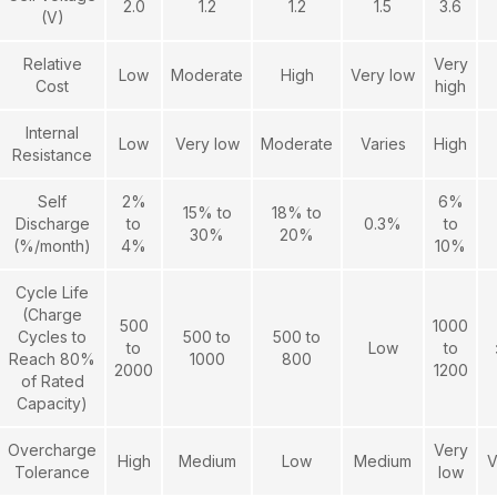
2.0
1.2
1.2
1.5
3.6
(V)
Relative
Very
Low
Moderate
High
Very low
Cost
high
Internal
Low
Very low
Moderate
Varies
High
Resistance
Self
2%
6%
15% to
18% to
Discharge
to
0.3%
to
30%
20%
(%/month)
4%
10%
Cycle Life
(Charge
500
1000
Cycles to
500 to
500 to
to
Low
to
Reach 80%
1000
800
2000
1200
of Rated
Capacity)
Overcharge
Very
High
Medium
Low
Medium
V
Tolerance
low