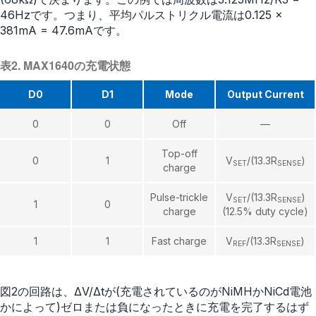
46Hzです。つまり、平均パルストリクル電流は0.125 ×
381mA = 47.6mAです。
表2. MAX1640の充電状態
D0
D1
Mode
Output Current
0
0
Off
—
Top-off
0
1
V
/(13.3R
)
SET
SENSE
charge
Pulse-trickle
V
/(13.3R
)
SET
SENSE
1
0
charge
(12.5% duty cycle)
1
1
Fast charge
V
/(13.3R
)
REF
SENSE
図2の回路は、ΔV/Δtが(充電されているのがNiMHかNiCd電池
かによって)ゼロまたは負になったときに充電を完了するはず