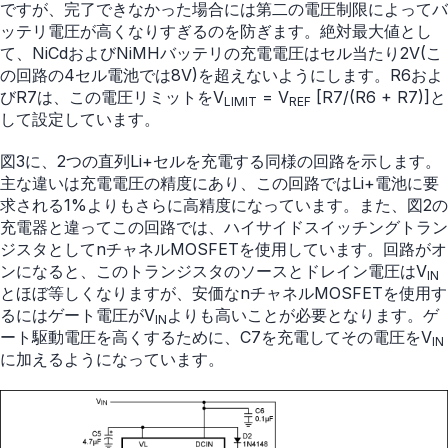
ですが、完了できなかった場合には第二の電圧制限によってバ
ッテリ電圧が高くなりすぎるのを防ぎます。絶対最大値とし
て、NiCdおよびNiMHバッテリの充電電圧はセル当たり2V(こ
の回路の4セル電池では8V)を超えないようにします。R6およ
びR7は、この電圧リミットをV
= V
[R7/(R6 + R7)]と
LIMIT
REF
して設定しています。
図3に、2つの直列Li+セルを充電する同様の回路を示します。
主な違いは充電電圧の精度にあり、この回路ではLi+電池に要
求される1%よりもさらに高精度になっています。また、図2の
充電器と違ってこの回路では、ハイサイドスイッチングトラン
ジスタとしてnチャネルMOSFETを使用しています。回路がオ
ンになると、このトランジスタのソースとドレイン電圧はV
IN
とほぼ等しくなりますが、安価なnチャネルMOSFETを使用す
るにはゲート電圧がV
よりも高いことが必要となります。ゲ
IN
ート駆動電圧を高くするために、C7を充電してその電圧をV
IN
に加えるようになっています。