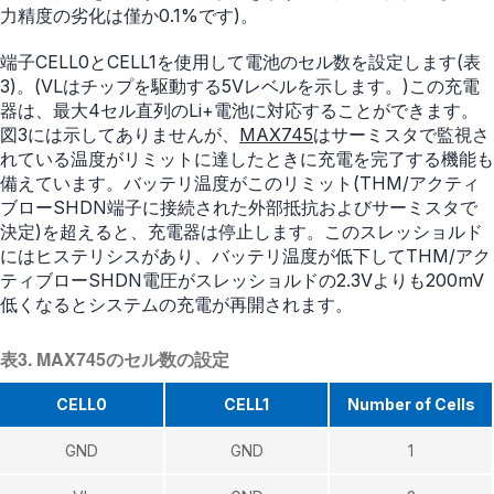
力精度の劣化は僅か0.1%です)。
端子CELL0とCELL1を使用して電池のセル数を設定します(表
3)。(VLはチップを駆動する5Vレベルを示します。)この充電
器は、最大4セル直列のLi+電池に対応することができます。
図3には示してありませんが、
MAX745
はサーミスタで監視さ
れている温度がリミットに達したときに充電を完了する機能も
備えています。バッテリ温度がこのリミット(THM/アクティ
ブローSHDN端子に接続された外部抵抗およびサーミスタで
決定)を超えると、充電器は停止します。このスレッショルド
にはヒステリシスがあり、バッテリ温度が低下してTHM/アク
ティブローSHDN電圧がスレッショルドの2.3Vよりも200mV
低くなるとシステムの充電が再開されます。
表3. MAX745のセル数の設定
CELL0
CELL1
Number of Cells
GND
GND
1