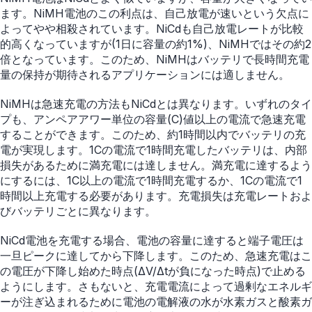
ます。NiMH電池のこの利点は、自己放電が速いという欠点に
よってやや相殺されています。NiCdも自己放電レートが比較
的高くなっていますが(1日に容量の約1%)、NiMHではその約2
倍となっています。このため、NiMHはバッテリで長時間充電
量の保持が期待されるアプリケーションには適しません。
NiMHは急速充電の方法もNiCdとは異なります。いずれのタイ
プも、アンペアアワー単位の容量(C)値以上の電流で急速充電
することができます。このため、約1時間以内でバッテリの充
電が実現します。1Cの電流で1時間充電したバッテリは、内部
損失があるために満充電には達しません。満充電に達するよう
にするには、1C以上の電流で1時間充電するか、1Cの電流で1
時間以上充電する必要があります。充電損失は充電レートおよ
びバッテリごとに異なります。
NiCd電池を充電する場合、電池の容量に達すると端子電圧は
一旦ピークに達してから下降します。このため、急速充電はこ
の電圧が下降し始めた時点(ΔV/Δtが負になった時点)で止める
ようにします。さもないと、充電電流によって過剰なエネルギ
ーが注ぎ込まれるために電池の電解液の水が水素ガスと酸素ガ