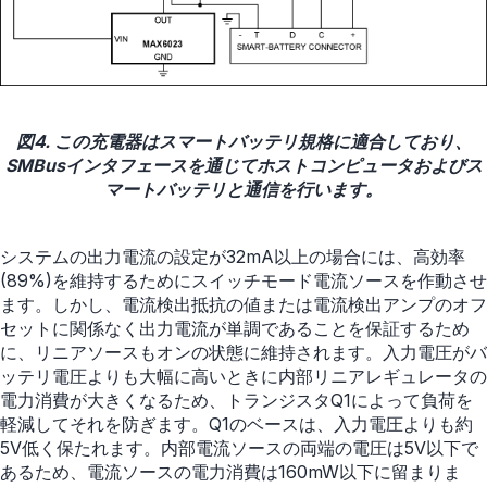
図4. この充電器はスマートバッテリ規格に適合しており、
SMBusインタフェースを通じてホストコンピュータおよびス
マートバッテリと通信を行います。
システムの出力電流の設定が32mA以上の場合には、高効率
(89%)を維持するためにスイッチモード電流ソースを作動させ
ます。しかし、電流検出抵抗の値または電流検出アンプのオフ
セットに関係なく出力電流が単調であることを保証するため
に、リニアソースもオンの状態に維持されます。入力電圧がバ
ッテリ電圧よりも大幅に高いときに内部リニアレギュレータの
電力消費が大きくなるため、トランジスタQ1によって負荷を
軽減してそれを防ぎます。Q1のベースは、入力電圧よりも約
5V低く保たれます。内部電流ソースの両端の電圧は5V以下で
あるため、電流ソースの電力消費は160mW以下に留まりま