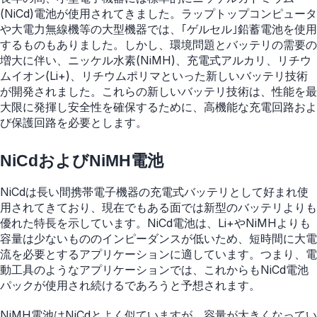
(NiCd)電池が使用されてきました。ラップトップコンピュータ
や大電力無線機等の大型機器では、｢ゲルセル｣鉛蓄電池を使用
するものもありました。しかし、環境問題とバッテリの需要の
増大に伴い、ニッケル水素(NiMH)、充電式アルカリ、リチウ
ムイオン(Li+)、リチウムポリマといった新しいバッテリ技術
が開発されました。これらの新しいバッテリ技術は、性能を最
大限に発揮し安全性を確保するために、高機能な充電回路およ
び保護回路を必要とします。
NiCdおよびNiMH電池
NiCdは長い間携帯電子機器の充電式バッテリとして好まれ使
用されてきており、現在でもある面では新型のバッテリよりも
優れた特長を示しています。NiCd電池は、Li+やNiMHよりも
容量は少ないもののインピーダンスが低いため、短時間に大電
流を必要とするアプリケーションに適しています。つまり、電
動工具のようなアプリケーションでは、これからもNiCd電池
パックが使用され続けるであろうと予想されます。
NiMH電池はNiCdとよく似ていますが、容量が大きくなってい