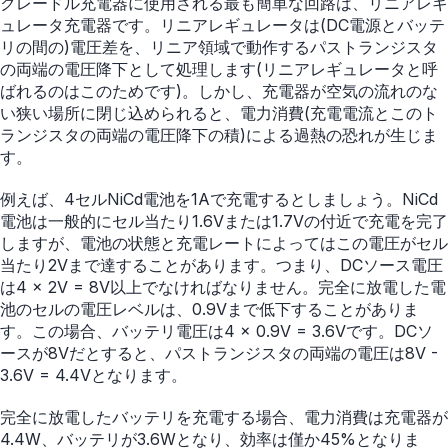
クレードル充電器に使用される最も簡単な回路は、リニアレギ
ュレータ充電器です。リニアレギュレータは(DC電源とバッテ
リの間の)電圧差を、リニア領域で動作するパストランジスタ
の両端の電圧降下として処理します(リニアレギュレータと呼
ばれるのはこのためです)。しかし、充電器が空気の流れのな
い狭い場所に閉じ込められると、電力消費(充電電流とこのト
ランジスタの両端の電圧降下の積)による過熱の恐れが生じま
す。
例えば、4セルNiCd電池を1Aで充電するとしましょう。NiCd
電池は一般的にセル当たり1.6Vまたは1.7Vの付近で充電を完了
しますが、電池の状態と充電レートによってはこの電圧がセル
当たり2Vまで達することがあります。つまり、DCソース電圧
は4 × 2V = 8V以上でなければなりません。完全に放電した電
池のセルの電圧レベルは、0.9Vまで低下することがありま
す。この場合、バッテリ電圧は4 × 0.9V = 3.6Vです。DCソ
ースが8Vだとすると、パストランジスタの両端の電圧は8V -
3.6V = 4.4Vとなります。
完全に放電したバッテリを充電する場合、電力消費は充電器が
4.4W、バッテリが3.6Wとなり、効率は僅か45%となりま