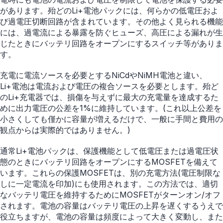
があります。殆どのLi+電池パックには、何らかの低電圧およ
び過電圧切断回路が含まれています。その他よく見られる機能
には、過電流による暴露を防ぐヒューズ、高圧による漏れが生
じたときにバッテリ回路をオープンにするスイッチ等がありま
す。
充電に電流ソースを必要とするNiCdやNiMH電池と違い、
Li+電池は電流および電圧の複合ソースを必要とします。殆ど
のLi+充電器では、損傷を与えずに最大の充電量を達成するた
めに出力電圧の公差を1%に維持しています。(これ以上公差を
小さくしても僅かに容量が増えるだけで、一般に手間と費用の
観点からは実際的ではありません。)
通常Li+電池パックは、保護機能として低電圧または過電圧状
態のときにバッテリ回路をオープンにするMOSFETを備えて
います。これらの保護MOSFETは、別の充電方法(電圧制限な
しに一定電流を印加)にも使用されます。この方法では、適切
なバッテリ電圧を維持するためにMOSFETがターンオン/オフ
されます。電池の容量はバッテリ電圧の上昇を遅くするうえで
役立ちますが、電池の容量は頻度によって大きく変動し、また