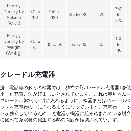
Energy
280
Density by
70 to
100 to
135 to 180
220
to
Volume
110
120
320
(Wh/L)
Energy
90
Density by
30 to
45 to 50
55 to 65
80
to
Weight
45
110
(Wh/kg)
クレードル充電器
携帯電話等の多くの機器では、独立の｢クレードル充電器｣を使
用した充電方法が好ましいとされています。これは赤ちゃんを
クレードル(ゆりかご)に入れるように、機器またはバッテリパ
ックを充電器の中に入れるようになっています。充電器ユニッ
トが独立しているため、充電器が機器に組み込まれている場合
に比べて充電器の発生する熱の問題が軽減されています。