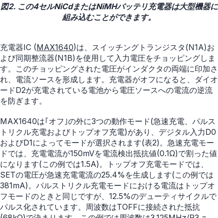
図2. この4セルNiCdまたはNiMHバッテリ充電器は大型機器に
組み込むことができます。
充電器IC (
MAX1640
)は、スイッチングトランジスタ(N1A)お
よび同期整流器(N1B)を使用して入力電圧をチョッピングしま
す。このチョッピングされた電圧がインダクタの両端に印加さ
れ、電流ソースを形成します。充電器がオフになると、ダイオ
ードD2が充電されている電池から電圧ソースへの電流の逆流
を防ぎます。
MAX1640は｢オフ｣の外に3つの動作モード(急速充電、パルス
トリクル充電およびトップオフ充電)があり、デジタル入力D0
およびD1によってモードが選択されます(表2)。急速充電モー
ドでは、充電電流が150mVを電流検出抵抗値(0.1Ω)で割った値
になります(この例では1.5A)。トップオフ充電モードでは、
SETの電圧が急速充電電流の25.4%を生成します(この例では
381mA)。パルストリクル充電モードにおける電流はトップオ
フモードのときと同じですが、12.5%のデューティサイクルで
パルス化されています。周波数はTOFFに接続された抵抗
(68kΩ)で決まります。この例では周波数は3.125MHz/R3 =