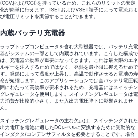
(CCVおよびCCI)を持っているため、これらのリミットの安定
化が簡単に行えます。ISETおよびVSET端子によって電流およ
び電圧リミットを調節することができます。
内蔵バッテリ充電器
ラップトップコンピュータを含む大型機器では、バッテリ充電
器がシステムの一部として内蔵されています。こうした構成で
は、充電器の効率が重要になってきます。これは最大限のエネ
ルギーを注入するためではなく、発熱を最小限に抑えるためで
す。発熱によって温度が上昇し、高温で動作させると電池の寿
命が短縮します。このアプリケーションでは全バッテリ電圧範
囲にわたって高効率が要求されるため、充電器にはスイッチン
グレギュレータを使用します。スイッチングレギュレータは電
力消費が比較的小さく、また入出力電圧降下に影響されませ
ん。
スイッチングレギュレータの主な欠点は、スイッチングされた
出力電圧を電池に適したDCレベルに変換するために受動的な
インダクタ/コンデンサフィルタを必要とすることです。場合