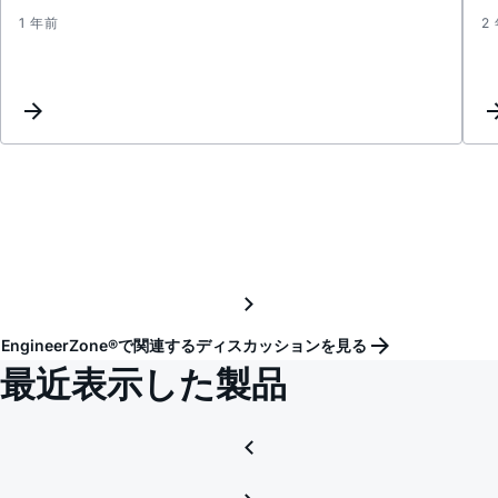
1 年前
2
Acces
to
intern
MAX4
I/Q
signal
from
SPI
EngineerZone®で関連するディスカッションを見る
最近表示した製品