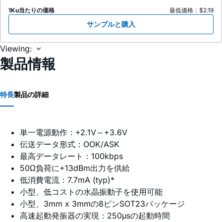
1Ku当たりの価格
最低価格：$2.19
サンプルと購入
Viewing:
製品情報
特長
製品の詳細
単一電源動作：+2.1V～+3.6V
伝送データ形式：OOK/ASK
最高データレート：100kbps
50Ω負荷に+13dBm出力を供給
低消費電流：7.7mA (typ)*
小型、低コストの水晶振動子を使用可能
小型、3mm x 3mmの8ピンSOT23パッケージ
高速起動発振器の実現：250µsの起動時間