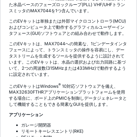
た水晶ベースのフェーズロックループ(PLL) VHF/UHFトラン
スミッタのMAX7044を1つ含んでいます。
このEVキットは単独または外部マイクロコントローラ(MCU)
およびコンピュータ上で動作するグラフィカルユーザーイン
タフェース(GUI)ソフトウェアとの組み合わせで動作します。
このEVキットは、MAX7044への簡素な、1ピンデータインタ
フェースによって、トランスミッタの操作を容易にし、デー
タストリームを生成するツールを提供するように設計されて
います。このEVキットは、水晶の選択および出力回路に基づ
いて、2つの周波数(315MHzまたは433MHz)で動作するよう
に設定されています。
®
このEVキットはWindows
10対応ソフトウェアを備え、
MAX32630FTHRアプリケーションプラットフォームを使用
する場合に、ボード上のPMICを制御しデータジェネレータと
して機能することもできる簡素なGUIを提供します。
アプリケーション
ガレージ開閉器
リモートキーレスエントリ(RKE)