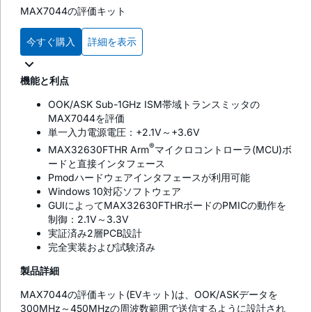
MAX7044の評価キット
今すぐ購入
詳細を表示
機能と利点
OOK/ASK Sub-1GHz ISM帯域トランスミッタの
MAX7044を評価
単一入力電源電圧：+2.1V～+3.6V
®
MAX32630FTHR Arm
マイクロコントローラ(MCU)ボ
ードと直接インタフェース
Pmodハードウェアインタフェースが利用可能
Windows 10対応ソフトウェア
GUIによってMAX32630FTHRボードのPMICの動作を
制御：2.1V～3.3V
実証済み2層PCB設計
完全実装および試験済み
製品詳細
MAX7044の評価キット(EVキット)は、OOK/ASKデータを
300MHz～450MHzの周波数範囲で送信するように設計され