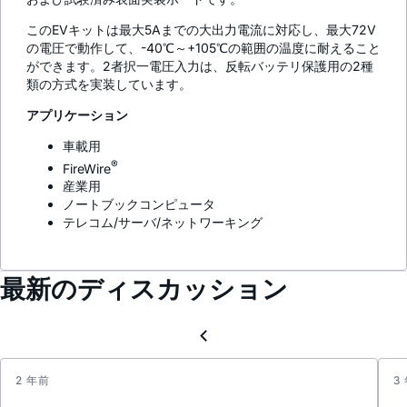
このEVキットは最大5Aまでの大出力電流に対応し、最大72V
の電圧で動作して、-40℃～+105℃の範囲の温度に耐えること
ができます。2者択一電圧入力は、反転バッテリ保護用の2種
類の方式を実装しています。
アプリケーション
車載用
®
FireWire
産業用
ノートブックコンピュータ
テレコム/サーバ/ネットワーキング
最新のディスカッション
2 年前
3
SPICE
Model