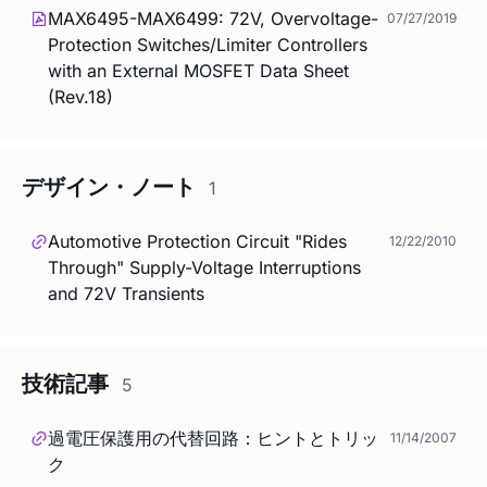
MAX6495-MAX6499: 72V, Overvoltage-
07/27/2019
Protection Switches/Limiter Controllers
with an External MOSFET Data Sheet
(Rev.18)
デザイン・ノート
1
Automotive Protection Circuit "Rides
12/22/2010
Through" Supply-Voltage Interruptions
and 72V Transients
技術記事
5
過電圧保護用の代替回路：ヒントとトリッ
11/14/2007
ク