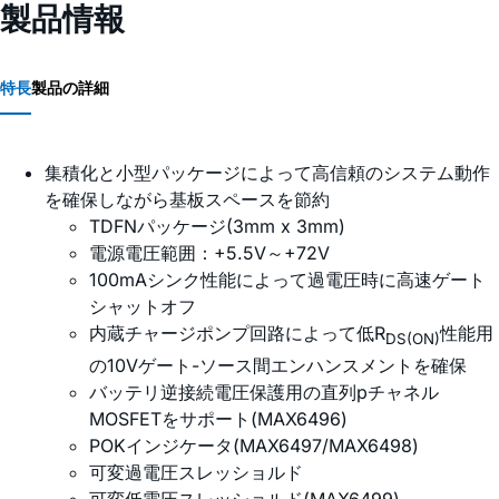
製品情報
特長
製品の詳細
集積化と小型パッケージによって高信頼のシステム動作
を確保しながら基板スペースを節約
TDFNパッケージ(3mm x 3mm)
電源電圧範囲：+5.5V～+72V
100mAシンク性能によって過電圧時に高速ゲート
シャットオフ
内蔵チャージポンプ回路によって低R
性能用
DS(ON)
の10Vゲート-ソース間エンハンスメントを確保
バッテリ逆接続電圧保護用の直列pチャネル
MOSFETをサポート(MAX6496)
POKインジケータ(MAX6497/MAX6498)
可変過電圧スレッショルド