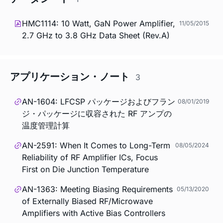
HMC1114: 10 Watt, GaN Power Amplifier,
11/05/2015
2.7 GHz to 3.8 GHz Data Sheet (Rev.A)
アプリケーション・ノート
3
AN-1604: LFCSP パッケージおよびフラン
08/01/2019
ジ・パッケージに収容された RF アンプの
温度管理計算
AN-2591: When It Comes to Long-Term
08/05/2024
Reliability of RF Amplifier ICs, Focus
First on Die Junction Temperature
AN-1363: Meeting Biasing Requirements
05/13/2020
of Externally Biased RF/Microwave
Amplifiers with Active Bias Controllers