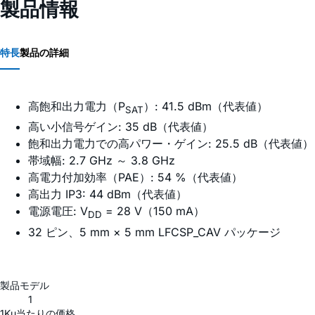
製品情報
特長
製品の詳細
高飽和出力電力（P
）: 41.5 dBm（代表値）
SAT
高い小信号ゲイン: 35 dB（代表値）
飽和出力電力での高パワー・ゲイン: 25.5 dB（代表値）
帯域幅: 2.7 GHz ～ 3.8 GHz
高電力付加効率（PAE）: 54 %（代表値）
高出力 IP3: 44 dBm（代表値）
電源電圧: V
= 28 V（150 mA）
DD
32 ピン、5 mm × 5 mm LFCSP_CAV パッケージ
製品モデル
1
1Ku当たりの価格