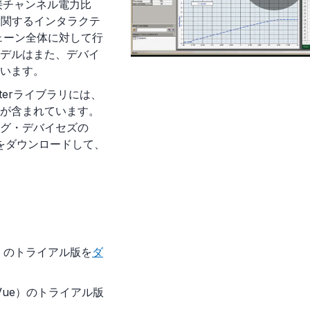
接チャンネル電力比
に関するインタラクテ
ェーン全体に対して行
l
デルはまた、デバイ
います。
eterライブラリには、
ーが含まれています。
a
グ・デバイセズの
新版をダウンロードして、
y
V
esys）のトライアル版を
ダ
stemVue）のトライアル版