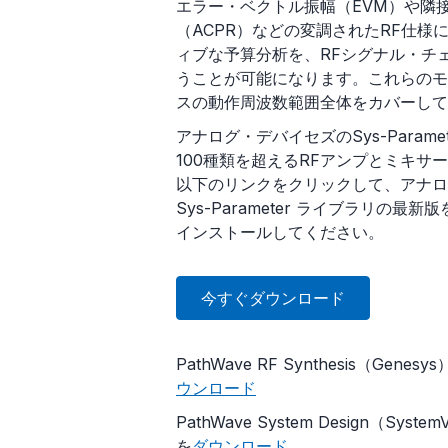
エラー・ベクトル振幅（EVM）や隣
（ACPR）などの変調されたRF仕様
ィブな予算分析を、RFシグナル・チ
うことが可能になります。これらのモ
スの動作周波数範囲全体をカバーして
アナログ・デバイセズのSys-Param
100種類を超えるRFアンプとミキサ
以下のリンクをクリックして、アナロ
Sys-Parameter ライブラリの最
インストールしてください。
今すぐダウンロード
PathWave RF Synthesis（Gen
ウンロード
PathWave System Design（Sy
を
ダウンロード