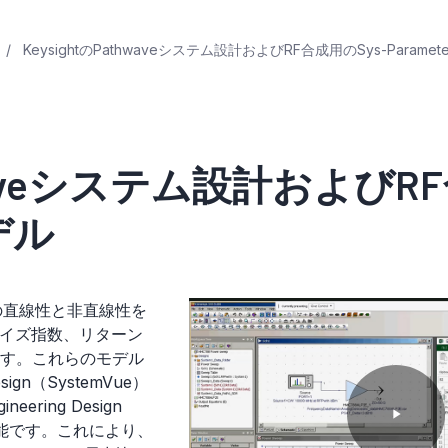
KeysightのPathwaveシステム設計およびRF合成用のSys-Paramet
thwaveシステム設計および
モデル
イスの直線性と非直線性を
ノイズ指数、リターン
す。これらのモデル
esign（SystemVue）
neering Design
P
用可能です。これにより、