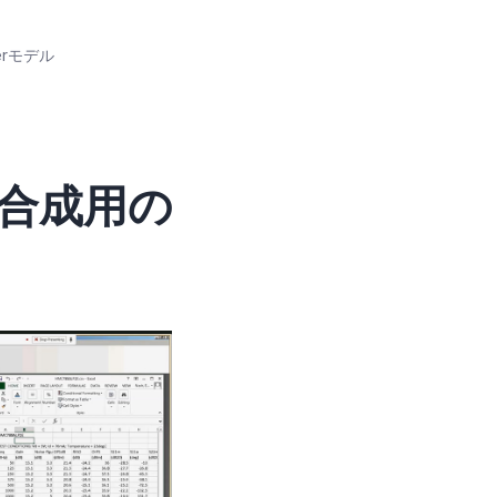
erモデル
RF合成用の