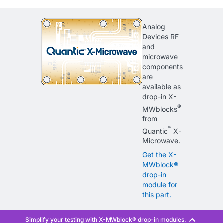
Analog
Devices RF
and
microwave
components
are
available as
drop-in X-
®
MWblocks
from
™
Quantic
X-
Microwave.
Get the X-
MWblock®
drop-in
module for
this part.