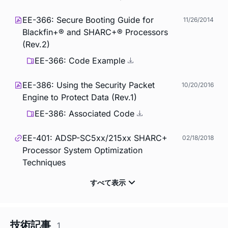
EE-366: Secure Booting Guide for
11/26/2014
Blackfin+® and SHARC+® Processors
(Rev.2)
EE-366: Code Example
EE-386: Using the Security Packet
10/20/2016
Engine to Protect Data (Rev.1)
EE-386: Associated Code
EE-401: ADSP-SC5xx/215xx SHARC+
02/18/2018
Processor System Optimization
Techniques
技術記事
1