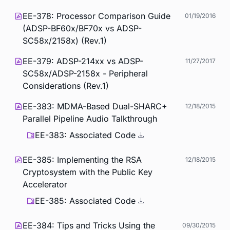
EE-378: Processor Comparison Guide
01/19/2016
(ADSP-BF60x/BF70x vs ADSP-
SC58x/2158x) (Rev.1)
EE-379: ADSP-214xx vs ADSP-
11/27/2017
SC58x/ADSP-2158x - Peripheral
Considerations (Rev.1)
EE-383: MDMA-Based Dual-SHARC+
12/18/2015
Parallel Pipeline Audio Talkthrough
EE-383: Associated Code
EE-385: Implementing the RSA
12/18/2015
Cryptosystem with the Public Key
Accelerator
EE-385: Associated Code
EE-384: Tips and Tricks Using the
09/30/2015