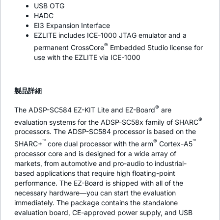
USB OTG
HADC
EI3 Expansion Interface
EZLITE includes ICE-1000 JTAG emulator and a
®
permanent CrossCore
Embedded Studio license for
use with the EZLITE via ICE-1000
製品詳細
®
The ADSP-SC584 EZ-KIT Lite and EZ-Board
are
®
evaluation systems for the ADSP-SC58x family of SHARC
processors. The ADSP-SC584 processor is based on the
™
®
™
SHARC+
core dual processor with the arm
Cortex-A5
processor core and is designed for a wide array of
markets, from automotive and pro-audio to industrial-
based applications that require high floating-point
performance. The EZ-Board is shipped with all of the
necessary hardware—you can start the evaluation
immediately. The package contains the standalone
evaluation board, CE-approved power supply, and USB