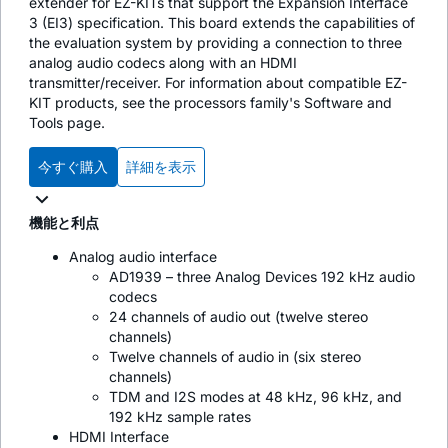
extender for EZ-KITs that support the Expansion Interface
3 (EI3) specification. This board extends the capabilities of
the evaluation system by providing a connection to three
analog audio codecs along with an HDMI
transmitter/receiver. For information about compatible EZ-
KIT products, see the processors family's Software and
Tools page.
今すぐ購入
詳細を表示
機能と利点
Analog audio interface
AD1939 – three Analog Devices 192 kHz audio
codecs
24 channels of audio out (twelve stereo
channels)
Twelve channels of audio in (six stereo
channels)
TDM and I2S modes at 48 kHz, 96 kHz, and
192 kHz sample rates
HDMI Interface