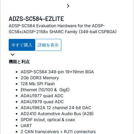
ADZS-SC584-EZLITE
ADSP-SC584 Evaluation Hardware for the ADSP-
SC58x/ADSP-2158x SHARC Family (349-ball CSPBGA)
今すぐ購入
詳細を表示
機能と利点
ADSP-SC584 349-pin 19x19mm BGA
2Gb DDR3 Memory
128 Mb SPI Flash
Ethernet (10/100 & GigE)
ADAU1977 quad ADC
ADAU1979 quad ADC
ADAU1962A 12 channel 24-bit DAC
AD2410 Automotive Audio Bus (A2B)
SPDIF in/out, optical & coax
UART
2 CAN transceivers + RJ11 connectors