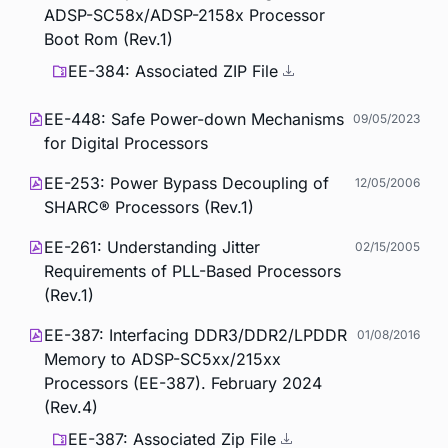
ADSP-SC58x/ADSP-2158x Processor
Boot Rom (Rev.1)
EE-384: Associated ZIP File
EE-448: Safe Power-down Mechanisms
09/05/2023
for Digital Processors
EE-253: Power Bypass Decoupling of
12/05/2006
SHARC® Processors (Rev.1)
EE-261: Understanding Jitter
02/15/2005
Requirements of PLL-Based Processors
(Rev.1)
EE-387: Interfacing DDR3/DDR2/LPDDR
01/08/2016
Memory to ADSP-SC5xx/215xx
Processors (EE-387). February 2024
(Rev.4)
EE-387: Associated Zip File