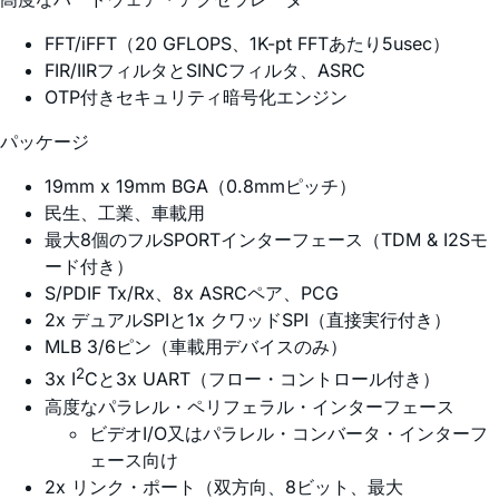
FFT/iFFT（20 GFLOPS、1K-pt FFTあたり5usec）
FIR/IIRフィルタとSINCフィルタ、ASRC
OTP付きセキュリティ暗号化エンジン
パッケージ
19mm x 19mm BGA（0.8mmピッチ）
民生、工業、車載用
最大8個のフルSPORTインターフェース（TDM & I2Sモ
ード付き）
S/PDIF Tx/Rx、8x ASRCペア、PCG
2x デュアルSPIと1x クワッドSPI（直接実行付き）
MLB 3/6ピン（車載用デバイスのみ）
2
3x I
Cと3x UART（フロー・コントロール付き）
高度なパラレル・ペリフェラル・インターフェース
ビデオI/O又はパラレル・コンバータ・インターフ
ェース向け
2x リンク・ポート（双方向、8ビット、最大