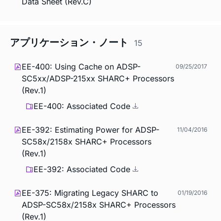
Data Sheet (Rev.C)
アプリケーション・ノート
15
EE-400: Using Cache on ADSP-
09/25/2017
SC5xx/ADSP-215xx SHARC+ Processors
(Rev.1)
EE-400: Associated Code
EE-392: Estimating Power for ADSP-
11/04/2016
SC58x/2158x SHARC+ Processors
(Rev.1)
EE-392: Associated Code
EE-375: Migrating Legacy SHARC to
01/19/2016
ADSP-SC58x/2158x SHARC+ Processors
(Rev.1)