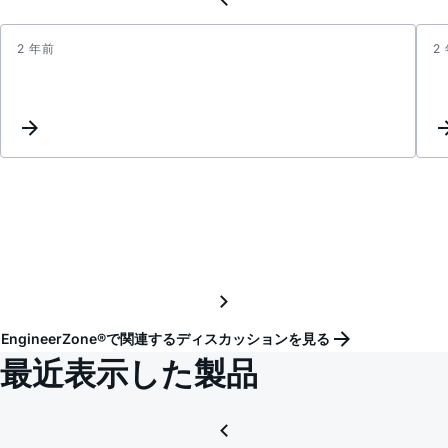
2 年前
2
Updat
Keyw
Inter
EngineerZone®で関連するディスカッションを見る
最近表示した製品