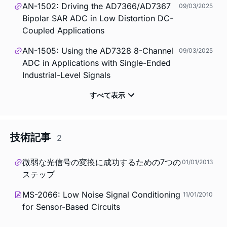
AN-1502: Driving the AD7366/AD7367
09/03/2025
Bipolar SAR ADC in Low Distortion DC-
Coupled Applications
AN-1505: Using the AD7328 8-Channel
09/03/2025
ADC in Applications with Single-Ended
Industrial-Level Signals
技術記事
2
微弱な光信号の変換に成功するための7つの
01/01/2013
ステップ
MS-2066: Low Noise Signal Conditioning
11/01/2010
for Sensor-Based Circuits