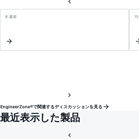
8 週前
1
Const
curre
sourc
desig
EngineerZone®で関連するディスカッションを見る
最近表示した製品