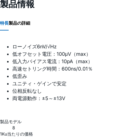
製品情報
特長
製品の詳細
ローノイズ6nV/√Hz
低オフセット電圧：100μV（max）
低入力バイアス電流：10pA（max）
高速セトリング時間：600ns/0.01％
低歪み
ユニティ・ゲインで安定
位相反転なし
両電源動作：±5～±13V
製品モデル
8
1Ku当たりの価格