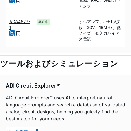
電源、RRO、JFETオペ
アンプ
ADA4627-
オペアンプ、JFET入力
製造中
1
段、30V、19MH
z
、低
ノイズ、低入力バイア
ス電流
ツールおよびシミュレーション
ADI Circuit Explorer™
ADI Circuit Explorer™ uses AI to interpret natural
language prompts and search a database of validated
analog circuit designs, helping you quickly find the
best match for your needs.