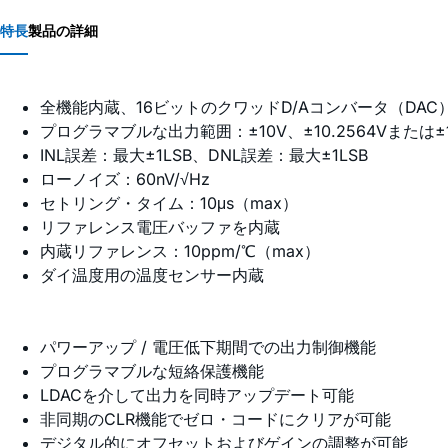
特長
製品の詳細
全機能内蔵、16ビットのクワッドD/Aコンバータ（DAC
プログラマブルな出力範囲：±10V、±10.2564Vまたは±10
INL誤差：最大±1LSB、DNL誤差：最大±1LSB
ローノイズ：60nV/√Hz
セトリング・タイム：10μs（max）
リファレンス電圧バッファを内蔵
内蔵リファレンス：10ppm/℃（max）
ダイ温度用の温度センサー内蔵
パワーアップ / 電圧低下期間での出力制御機能
プログラマブルな短絡保護機能
LDACを介して出力を同時アップデート可能
非同期のCLR機能でゼロ・コードにクリアが可能
デジタル的にオフセットおよびゲインの調整が可能