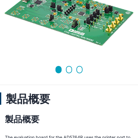
製品概要
製品概要
The evaluation board for the AD5764R uses the printer port to