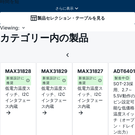
時間を短
製品セレクション・テーブルを見る
Viewing:
カテゴリー内の製品
MAX31828
MAX31829
MAX31827
ADT6401
新規設計に
新規設計に
新規設計に
製造中
推奨
推奨
推奨
SOT-23採
低電力温度ス
低電力温度ス
低電力温度ス
用、2.7～
イッチ、I2C
イッチ、I2C
イッチ、I2C
5.5V動作の
インタフェー
インタフェー
インタフェー
ピン設定可
ス内蔵
ス内蔵
ス内蔵
能な低価格
温度スイッ
チ（オープ
ン・ドレイ
ン出力）