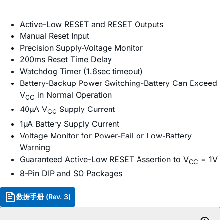
Active-Low RESET and RESET Outputs
Manual Reset Input
Precision Supply-Voltage Monitor
200ms Reset Time Delay
Watchdog Timer (1.6sec timeout)
Battery-Backup Power Switching-Battery Can Exceed
V
in Normal Operation
CC
40µA V
Supply Current
CC
1µA Battery Supply Current
Voltage Monitor for Power-Fail or Low-Battery
Warning
Guaranteed Active-Low RESET Assertion to V
= 1V
CC
8-Pin DIP and SO Packages
数据手册 (Rev. 3)