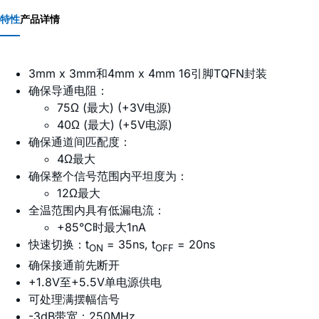
特性
产品详情
3mm x 3mm和4mm x 4mm 16引脚TQFN封装
确保导通电阻：
75Ω (最大) (+3V电源)
40Ω (最大) (+5V电源)
确保通道间匹配度：
4Ω最大
确保整个信号范围内平坦度为：
12Ω最大
全温范围内具有低漏电流：
+85°C时最大1nA
快速切换：t
= 35ns, t
= 20ns
ON
OFF
确保接通前先断开
+1.8V至+5.5V单电源供电
可处理满摆幅信号
-3dB带宽：250MHz