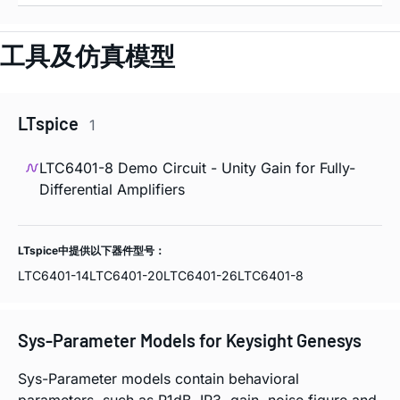
工具及仿真模型
LTspice
1
LTC6401-8 Demo Circuit - Unity Gain for Fully-
Differential Amplifiers
LTspice中提供以下器件型号：
LTC6401-14
LTC6401-20
LTC6401-26
LTC6401-8
Sys-Parameter Models for Keysight Genesys
Sys-Parameter models contain behavioral
parameters, such as P1dB, IP3, gain, noise figure and