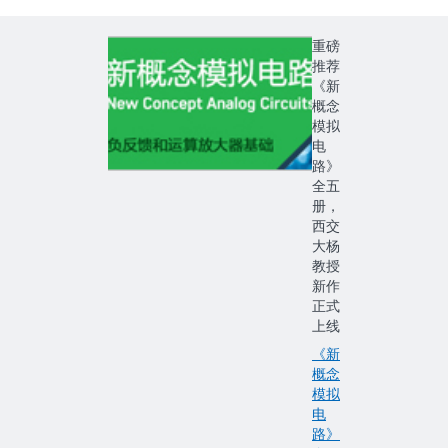
重磅
推荐
《新
概念
模拟
电
路》
全五
册，
西交
大杨
教授
新作
正式
上线
《新
概念
模拟
电
路》