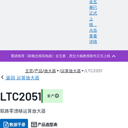
全五
册已
正式
上
线，
点击
查看
详情
主页
产品
放大器
运算放大器
LTC2051
返回 运算放大器
LTC2051
量产
双路零漂移运算放大器
数据手册
产品选型表