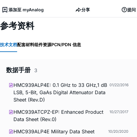
添加至 myAnalog
分享
提问
参考资料
技术文档
配套材料
组件资源
PCN/PDN 信息
数据手册
3
HMC939ALP4E: 0.1 GHz to 33 GHz,1 dB
01/22/2016
LSB, 5-Bit, GaAs Digital Attenuator Data
Sheet (Rev.D)
HMC939ATCPZ-EP: Enhanced Product
10/27/2017
Data Sheet (Rev.0)
HMC939ALP4E Military Data Sheet
10/20/2020