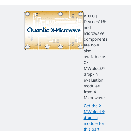
Analog
Devices' RF
and
microwave
components
are now
also
available as
X-
MWblock®
drop-in
evaluation
modules
from X-
Microwave.
Get the X-
MWblock®
drop-in
module for
this part.