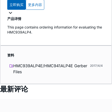
立即购买
更多内容
产品详情
This page contains ordering information for evaluating the
HMC939ALP4.
资料
HMC939ALP4E/HMC941ALP4E Gerber
2017/4/4
Files
最新评论