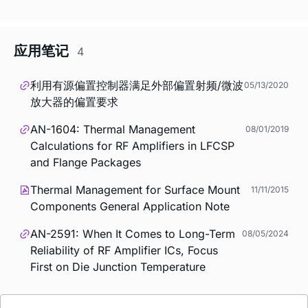
应用笔记
4
利用有源偏置控制器满足外部偏置射频/微波
05/13/2020
放大器的偏置要求
AN-1604: Thermal Management
08/01/2019
Calculations for RF Amplifiers in LFCSP
and Flange Packages
Thermal Management for Surface Mount
11/11/2015
Components General Application Note
AN-2591: When It Comes to Long-Term
08/05/2024
Reliability of RF Amplifier ICs, Focus
First on Die Junction Temperature