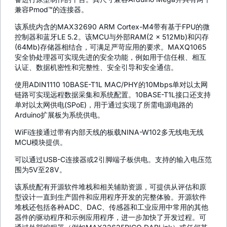
兼容Pmod™的连接器。
该系统内含的MAX32690 ARM Cortex-M4带有基于FPU的微
控制器和蓝牙LE 5.2。该MCU与外部RAM(2 x 512Mb)和闪存
(64Mb)存储器相结合，可满足严苛应用的要求。MAXQ1065
安全协处理器可实现先进的安全功能，例如用于信任根、相互
认证、数据机密性和完整性、安全引导和安全通信。
使用ADIN1110 10BASE-T1L MAC/PHY的10Mbps单对以太网
链路可实现远程数据采集和系统配置。10BASE-T1L接口还支持
单对以太网供电(SPoE)，用于通过实现了所需电源电路的
Arduino扩展板为系统供电。
WiFi连接通过带有内部天线的板载NINA-W102多无线电无线
MCU模块提供。
可以通过USB-C连接器或2引脚端子板供电。支持的输入电压范
围为5V至28V。
该系统配有开源软件堆栈和相关辅助资源，可提供从评估和原
型设计一直到生产固件和应用程序开发的完整体验。开源软件
堆栈还包括各种ADC、DAC、传感器和工业应用中常用的其他
器件的驱动程序和示例应用程序，进一步加快了开发过程。可