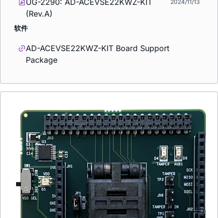
UG-2290: AD-ACEVSE22KWZ-KIT
2024/11/13
(Rev.A)
软件
AD-ACEVSE22KWZ-KIT Board Support
Package