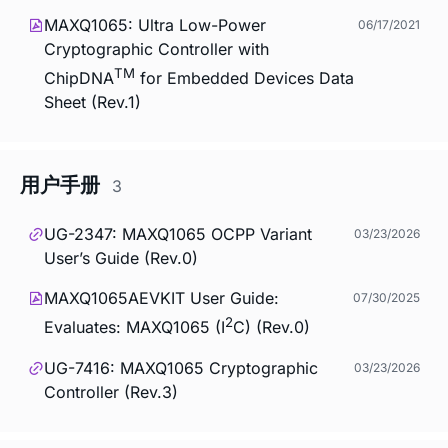
MAXQ1065: Ultra Low-Power
06/17/2021
Cryptographic Controller with
TM
ChipDNA
for Embedded Devices Data
Sheet (Rev.1)
用户手册
3
UG-2347: MAXQ1065 OCPP Variant
03/23/2026
User’s Guide (Rev.0)
MAXQ1065AEVKIT User Guide:
07/30/2025
2
Evaluates: MAXQ1065 (I
C) (Rev.0)
UG-7416: MAXQ1065 Cryptographic
03/23/2026
Controller (Rev.3)