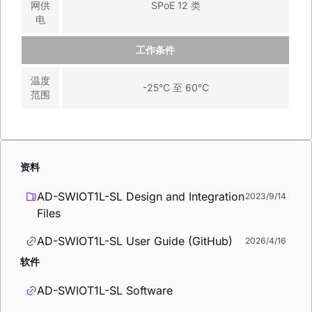
网供
SPoE 12 类
电
工作条件
温度
-25°C 至 60°C
范围
资料
AD-SWIOT1L-SL Design and Integration
2023/9/14
Files
AD-SWIOT1L-SL User Guide (GitHub)
2026/4/16
软件
AD-SWIOT1L-SL Software