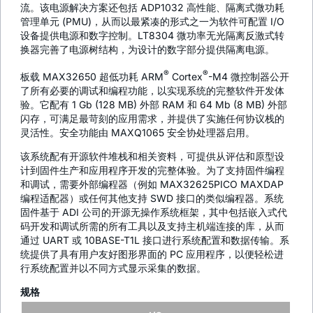
流。该电源解决方案还包括 ADP1032 高性能、隔离式微功耗
管理单元 (PMU)，从而以最紧凑的形式之一为软件可配置 I/O
设备提供电源和数字控制。LT8304 微功率无光隔离反激式转
换器完善了电源树结构，为设计的数字部分提供隔离电源。
®
®
板载 MAX32650 超低功耗 ARM
Cortex
-M4 微控制器公开
了所有必要的调试和编程功能，以实现系统的完整软件开发体
验。它配有 1 Gb (128 MB) 外部 RAM 和 64 Mb (8 MB) 外部
闪存，可满足最苛刻的应用需求，并提供了实施任何协议栈的
灵活性。安全功能由 MAXQ1065 安全协处理器启用。
该系统配有开源软件堆栈和相关资料，可提供从评估和原型设
计到固件生产和应用程序开发的完整体验。为了支持固件编程
和调试，需要外部编程器（例如 MAX32625PICO MAXDAP
编程适配器）或任何其他支持 SWD 接口的类似编程器。系统
固件基于 ADI 公司的开源无操作系统框架，其中包括嵌入式代
码开发和调试所需的所有工具以及支持主机端连接的库，从而
通过 UART 或 10BASE-T1L 接口进行系统配置和数据传输。系
统提供了具有用户友好图形界面的 PC 应用程序，以便轻松进
行系统配置并以不同方式显示采集的数据。
规格