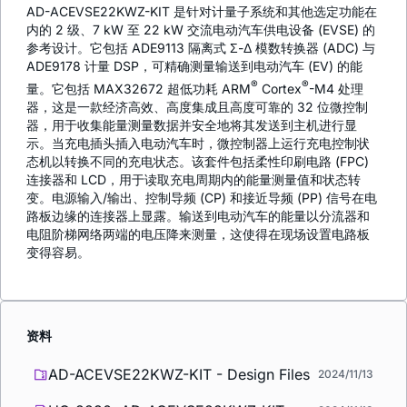
AD-ACEVSE22KWZ-KIT 是针对计量子系统和其他选定功能在
内的 2 级、7 kW 至 22 kW 交流电动汽车供电设备 (EVSE) 的
参考设计。它包括 ADE9113 隔离式 Σ-Δ 模数转换器 (ADC) 与
ADE9178 计量 DSP，可精确测量输送到电动汽车 (EV) 的能
®
®
量。它包括 MAX32672 超低功耗 ARM
Cortex
-M4 处理
器，这是一款经济高效、高度集成且高度可靠的 32 位微控制
器，用于收集能量测量数据并安全地将其发送到主机进行显
示。当充电插头插入电动汽车时，微控制器上运行充电控制状
态机以转换不同的充电状态。该套件包括柔性印刷电路 (FPC)
连接器和 LCD，用于读取充电周期内的能量测量值和状态转
变。电源输入/输出、控制导频 (CP) 和接近导频 (PP) 信号在电
路板边缘的连接器上显露。输送到电动汽车的能量以分流器和
电阻阶梯网络两端的电压降来测量，这使得在现场设置电路板
变得容易。
资料
AD-ACEVSE22KWZ-KIT - Design Files
2024/11/13