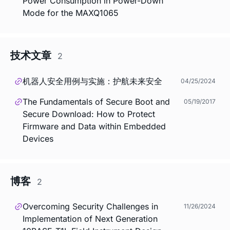
Power Consumption in Power-Down
Mode for the MAXQ1065
技术文章
2
机器人安全用例与实施：护航未来安全
04/25/2024
The Fundamentals of Secure Boot and
05/19/2017
Secure Download: How to Protect
Firmware and Data within Embedded
Devices
博客
2
Overcoming Security Challenges in
11/26/2024
Implementation of Next Generation