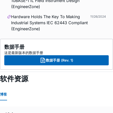
10BASE-T1L Field Instrument Design
(EngineerZone)
Hardware Holds The Key To Making
11/26/2024
Industrial Systems IEC 62443 Compliant
(EngineerZone)
数据手册
这是最新版本的数据手册
数据手册 (Rev. 1)
软件资源
博客